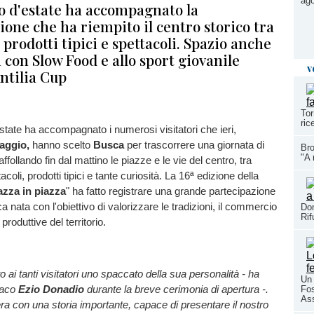
ago
o d'estate ha accompagnato la
one che ha riempito il centro storico tra
 prodotti tipici e spettacoli. Spazio anche
a con Slow Food e allo sport giovanile
v
Antilia Cup
Tor
ric
tate ha accompagnato i numerosi visitatori che ieri,
aggio,
hanno scelto
Busca
per trascorrere una giornata di
Bro
"A 
affollando fin dal mattino le piazze e le vie del centro, tra
acoli, prodotti tipici e tante curiosità. La 16ª edizione della
azza in piazza
" ha fatto registrare una grande partecipazione
 nata con l'obiettivo di valorizzare le tradizioni, il commercio
Dom
Rif
 produttive del territorio.
o ai tanti visitatori uno spaccato della sua personalità - ha
Un 
ndaco
Ezio Donadio
durante la breve cerimonia di apertura -.
Fos
As
ra con una storia importante, capace di presentare il nostro