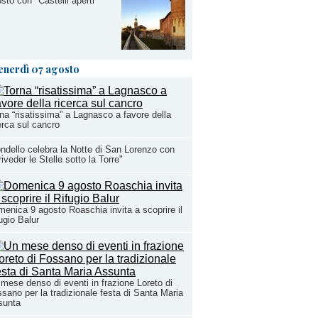
sto con "Castelli aperti"
enerdì 07 agosto
na “risatissima” a Lagnasco a favore della
erca sul cancro
ndello celebra la Notte di San Lorenzo con
riveder le Stelle sotto la Torre"
enica 9 agosto Roaschia invita a scoprire il
ugio Balur
mese denso di eventi in frazione Loreto di
sano per la tradizionale festa di Santa Maria
sunta