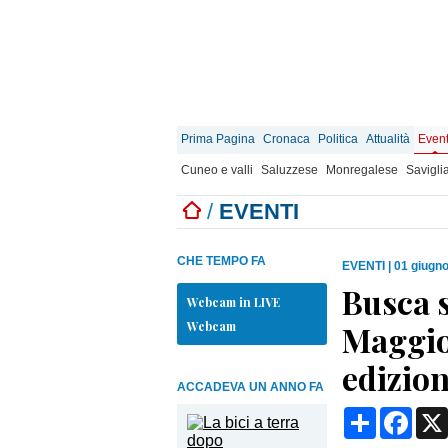
Prima Pagina
Cronaca
Politica
Attualità
Event
Cuneo e valli
Saluzzese
Monregalese
Savigli
/
EVENTI
CHE TEMPO FA
EVENTI
|
01 giugno
Busca s
Webcam in LIVE
Webcam
Maggio:
edizion
ACCADEVA UN ANNO FA
Condividi
Face