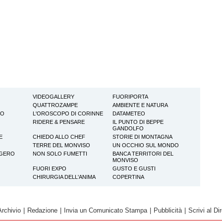
VIDEOGALLERY
FUORIPORTA
QUATTROZAMPE
AMBIENTE E NATURA
TO
L'OROSCOPO DI CORINNE
DATAMETEO
RIDERE & PENSARE
IL PUNTO DI BEPPE
GANDOLFO
E
CHIEDO ALLO CHEF
STORIE DI MONTAGNA
TERRE DEL MONVISO
UN OCCHIO SUL MONDO
GGERO
NON SOLO FUMETTI
BANCA TERRITORI DEL
MONVISO
FUORI EXPO
GUSTO E GUSTI
CHIRURGIA DELL'ANIMA
COPERTINA
Archivio
|
Redazione
|
Invia un Comunicato Stampa
|
Pubblicità
|
Scrivi al Dir