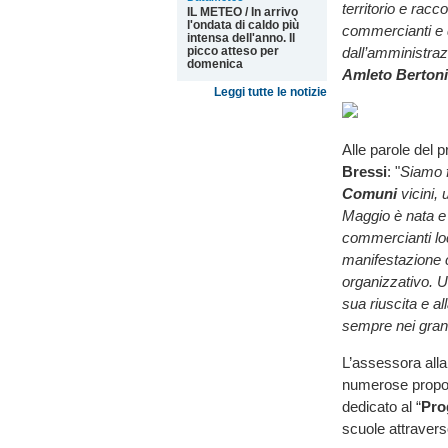
territorio e racc
IL METEO / In arrivo
l'ondata di caldo più
commercianti e d
intensa dell'anno. Il
picco atteso per
dall’amministra
domenica
Amleto Bertoni
Leggi tutte le notizie
Alle parole del 
Bressi
: "
Siamo f
Comuni
vicini, 
Maggio è nata e 
commercianti loc
manifestazione c
organizzativo. U
sua riuscita e al
sempre nei grand
L’assessora all
numerose propos
dedicato al “
Pro
scuole attravers