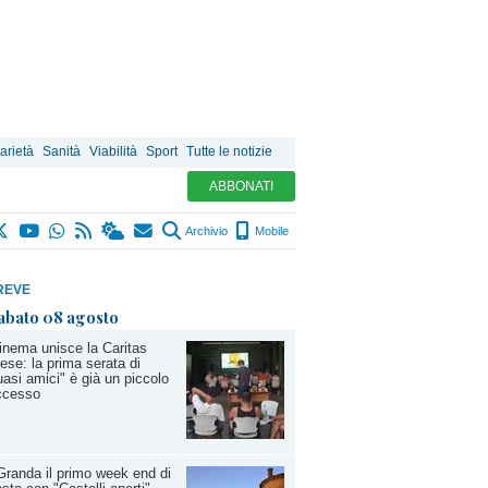
arietà
Sanità
Viabilità
Sport
Tutte le notizie
ABBONATI
Archivio
Mobile
REVE
abato 08 agosto
cinema unisce la Caritas
ese: la prima serata di
asi amici" è già un piccolo
ccesso
Granda il primo week end di