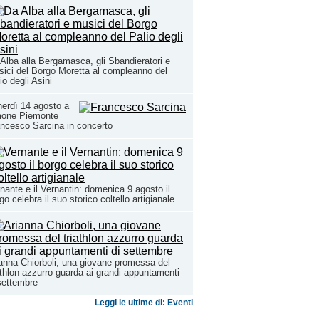
Alba alla Bergamasca, gli Sbandieratori e
ici del Borgo Moretta al compleanno del
io degli Asini
erdì 14 agosto a
mone Piemonte
ncesco Sarcina in concerto
nante e il Vernantin: domenica 9 agosto il
go celebra il suo storico coltello artigianale
anna Chiorboli, una giovane promessa del
athlon azzurro guarda ai grandi appuntamenti
settembre
Leggi le ultime di: Eventi