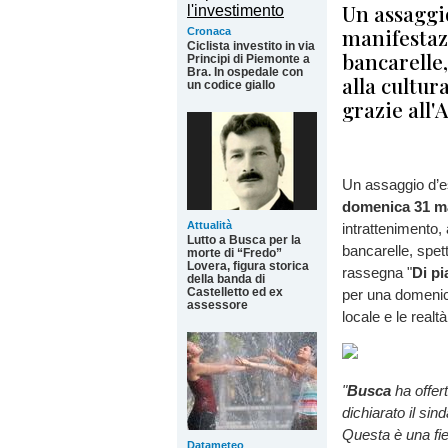
Un assaggi
manifestazi
Cronaca
Ciclista investito in via
bancarelle,
Principi di Piemonte a
Bra. In ospedale con
alla cultur
un codice giallo
grazie all'
Un assaggio d’es
domenica 31 m
Attualità
intrattenimento, 
Lutto a Busca per la
bancarelle, spett
morte di “Fredo”
Lovera, figura storica
rassegna "
Di pi
della banda di
Castelletto ed ex
per una domenica
assessore
locale e le realtà
"
Busca
ha offert
dichiarato il si
Questa è una fie
Datameteo