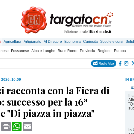
Edizione locale
IlNazionale.it
i
Agricoltura
Artigianato
Al Direttore
Economia
Curiosità
Scuole e corsi
Solid
anese
Fossanese
Alba e Langhe
Bra e Roero
Provincia
Regione
Europa
Radio Alba
 2026, 10:09
IN B
i racconta con la Fiera di
s
Il 
 successo per la 16ª
Alb
"Qu
su
e "Di piazza in piazza"
book
X
Print
WhatsApp
Email
In 