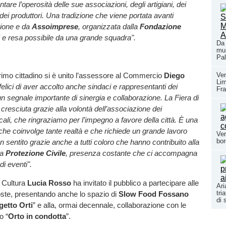
ontare l’operosità delle sue associazioni, degli artigiani, dei
ei produttori. Una tradizione che viene portata avanti
zione e da
Assoimprese
, organizzata dalla
Fondazione
e resa possibile da una grande squadra".
Da 
mus
Pal
primo cittadino si è unito l’assessore al Commercio
Diego
Ven
Li
elici di aver accolto anche sindaci e rappresentanti dei
Fra
un segnale importante di sinergia e collaborazione. La Fiera di
cresciuta grazie alla volontà dell’associazione dei
ali, che ringraziamo per l’impegno a favore della città. È una
he coinvolge tante realtà e che richiede un grande lavoro
Ver
bor
n sentito grazie anche a tutti coloro che hanno contribuito alla
la
Protezione Civile
, presenza costante che ci accompagna
i eventi".
a Cultura
Lucia Rosso
ha invitato il pubblico a partecipare alle
Ari
tri
te, presentando anche lo spazio di
Slow Food Fossano
di 
getto Orti
” e alla, ormai decennale, collaborazione con le
o “
Orto in condotta
”.