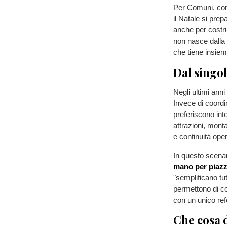
Per Comuni, cons
il Natale si prep
anche per costr
non nasce dalla
che tiene insieme
Dal singo
Negli ultimi ann
Invece di coordin
preferiscono int
attrazioni, mont
e continuità oper
In questo scenar
mano per piazz
"semplificano tut
permettono di co
con un unico refe
Che cosa 