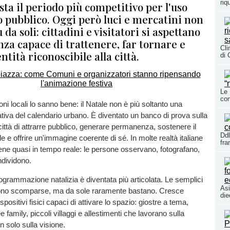
riq
esta il periodo più competitivo per l'uso
o pubblico. Oggi però luci e mercatini non
 da soli: cittadini e visitatori si aspettano
za capace di trattenere, far tornare e
Cli
ntità riconoscibile alla città.
di 
Le 
co
ni locali lo sanno bene: il Natale non è più soltanto una
tiva del calendario urbano. È diventato un banco di prova sulla
città di attrarre pubblico, generare permanenza, sostenere il
Ddl
 e offrire un'immagine coerente di sé. In molte realtà italiane
fr
iene quasi in tempo reale: le persone osservano, fotografano,
ndividono.
ogrammazione natalizia è diventata più articolata. Le semplici
Asi
ono scomparse, ma da sole raramente bastano. Cresce
die
ispositivi fisici capaci di attivare lo spazio: giostre a tema,
ee family, piccoli villaggi e allestimenti che lavorano sulla
 solo sulla visione.