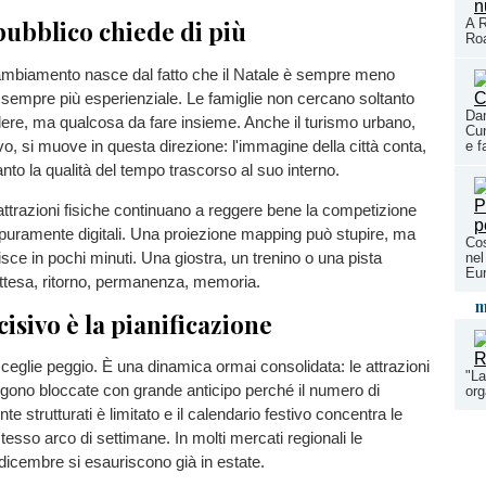
A R
pubblico chiede di più
Roa
ambiamento nasce dal fatto che il Natale è sempre meno
sempre più esperienziale. Le famiglie non cercano soltanto
Dan
ere, ma qualcosa da fare insieme. Anche il turismo urbano,
Cun
ivo, si muove in questa direzione: l'immagine della città conta,
e f
anto la qualità del tempo trascorso al suo interno.
ttrazioni fisiche continuano a reggere bene la competizione
 puramente digitali. Una proiezione mapping può stupire, ma
Cos
sce in pochi minuti. Una giostra, un trenino o una pista
nel
Eu
ttesa, ritorno, permanenza, memoria.
m
cisivo è la pianificazione
 sceglie peggio. È una dinamica ormai consolidata: le attrazioni
"La
ngono bloccate con grande anticipo perché il numero di
or
te strutturati è limitato e il calendario festivo concentra le
esso arco di settimane. In molti mercati regionali le
r dicembre si esauriscono già in estate.