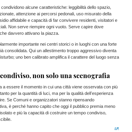
ri condividono alcune caratteristiche: leggibilità dello spazio,
rzionate, attenzione ai percorsi pedonali, uso misurato della
idio affidabile e capacità di far convivere residenti, visitatori e
iali. Non serve riempire ogni vuoto. Serve capire dove
i che davvero attivano la piazza.
larmente importante nei centri storici o in luoghi con una forte
già consolidata. Qui un allestimento troppo aggressivo diventa
isturbo; uno ben calibrato amplifica il carattere del luogo senza
condiviso, non solo una scenografia
ua a essere il momento in cui una città viene osservata con più
anto per la quantità di luci, ma per la qualità dell'esperienza
rire. Se Comuni e organizzatori stanno ripensando
tiva, è perché hanno capito che oggi il pubblico premia meno
 isolato e più la capacità di costruire un tempo condiviso,
cibile.
I.P.