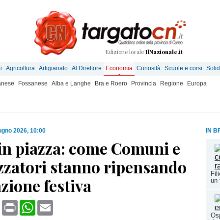
Edizione locale
IlNazionale.it
i
Agricoltura
Artigianato
Al Direttore
Economia
Curiosità
Scuole e corsi
Solid
anese
Fossanese
Alba e Langhe
Bra e Roero
Provincia
Regione
Europa
ugno 2026, 10:00
IN B
 in piazza: come Comuni e
zzatori stanno ripensando
Fil
zione festiva
un 
book
X
Print
WhatsApp
Email
Osp