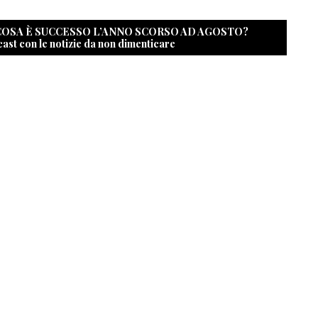
 COSA È SUCCESSO L’ANNO SCORSO AD AGOSTO?
cast con le notizie da non dimenticare