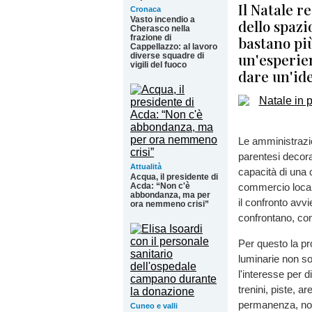
Il Natale r
Cronaca
Vasto incendio a
dello spazi
Cherasco nella
frazione di
bastano più
Cappellazzo: al lavoro
un'esperien
diverse squadre di
vigili del fuoco
dare un'ide
Le amministrazio
parentesi decora
Attualità
capacità di una 
Acqua, il presidente di
Acda: “Non c'è
commercio locale
abbondanza, ma per
il confronto avv
ora nemmeno crisi”
confrontano, co
Per questo la pr
luminarie non s
l'interesse per d
trenini, piste, ar
permanenza, non
Cuneo e valli