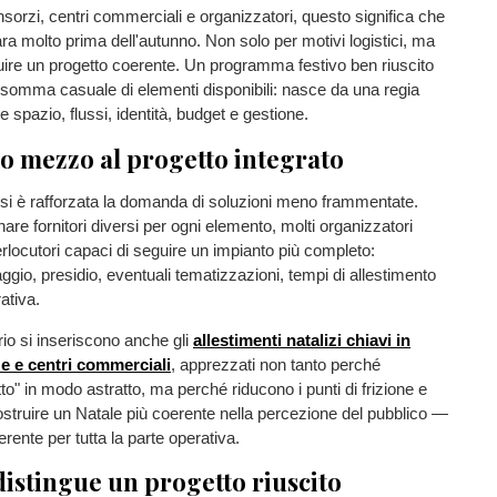
orzi, centri commerciali e organizzatori, questo significa che
ara molto prima dell'autunno. Non solo per motivi logistici, ma
uire un progetto coerente. Un programma festivo ben riuscito
 somma casuale di elementi disponibili: nasce da una regia
 spazio, flussi, identità, budget e gestione.
lo mezzo al progetto integrato
i si è rafforzata la domanda di soluzioni meno frammentate.
are fornitori diversi per ogni elemento, molti organizzatori
erlocutori capaci di seguire un impianto più completo:
aggio, presidio, eventuali tematizzazioni, tempi di allestimento
ativa.
io si inseriscono anche gli
allestimenti natalizi chiavi in
e e centri commerciali
, apprezzati non tanto perché
to" in modo astratto, ma perché riducono i punti di frizione e
struire un Natale più coerente nella percezione del pubblico —
rente per tutta la parte operativa.
distingue un progetto riuscito