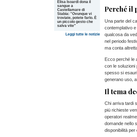
Elisa Isoardi dona il
sangue a
Perché il 
Castellamare di
Stabia: "Ovunque vi
troviate, potete farlo. È
Una parte del c
un piccolo gesto che
salva vite"
contemplativo e 
qualcosa da ved
Leggi tutte le notizie
nel periodo fest
ma conta altrett
Ecco perché le a
con le soluzioni
spesso si esauri
generano uso, a
Il tema de
Chi arriva tardi
più richieste ve
operatori realmen
domande nello st
disponibilità pe