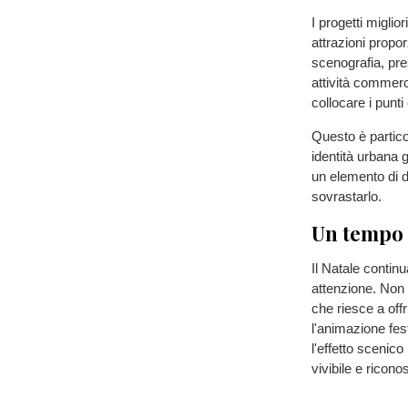
I progetti miglio
attrazioni propo
scenografia, pres
attività commerc
collocare i punt
Questo è partico
identità urbana 
un elemento di d
sovrastarlo.
Un tempo 
Il Natale contin
attenzione. Non t
che riesce a off
l'animazione fes
l'effetto scenico
vivibile e riconos