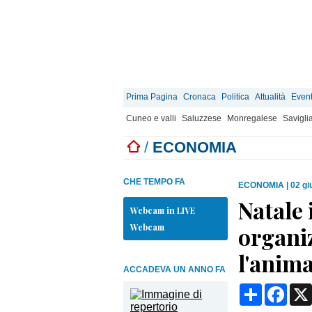
Prima Pagina
Cronaca
Politica
Attualità
Event
Cuneo e valli
Saluzzese
Monregalese
Savigli
/
ECONOMIA
CHE TEMPO FA
ECONOMIA
|
02 gi
Natale
Webcam in LIVE
Webcam
organi
l'anima
ACCADEVA UN ANNO FA
Condividi
Face