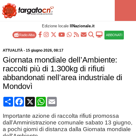
Edizione locale
IlNazionale.it
Radio Alba
ABBONATI
ATTUALITÀ
-
15 giugno 2026
, 08:17
Giornata mondiale dell’Ambiente:
raccolti più di 1.300kg di rifiuti
abbandonati nell’area industriale di
Mondovì
Condividi
Facebook
X
WhatsApp
Email
Importante azione di raccolta rifiuti promossa
dall’Amministrazione comunale sabato 13 giugno,
a pochi giorni di distanza dalla Giornata mondiale
dell’Ambiente