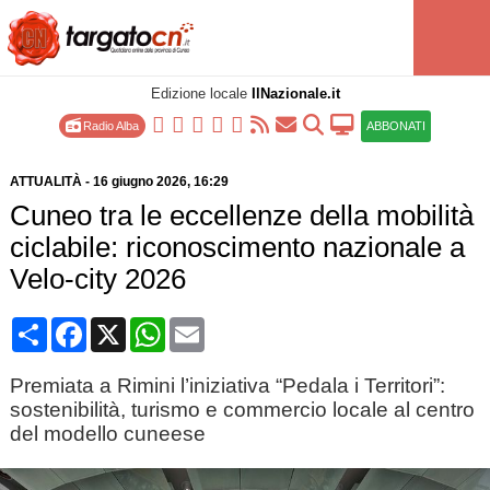
Edizione locale
IlNazionale.it
Radio Alba
ABBONATI
ATTUALITÀ
-
16 giugno 2026
, 16:29
Cuneo tra le eccellenze della mobilità
ciclabile: riconoscimento nazionale a
Velo-city 2026
Condividi
Facebook
X
WhatsApp
Email
Premiata a Rimini l’iniziativa “Pedala i Territori”:
sostenibilità, turismo e commercio locale al centro
del modello cuneese