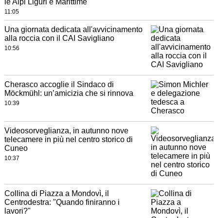
le Alpi Liguri e Marittime
11:05
Una giornata dedicata all'avvicinamento
alla roccia con il CAI Savigliano
10:56
Cherasco accoglie il Sindaco di
Möckmühl: un’amicizia che si rinnova
10:39
Videosorveglianza, in autunno nove
telecamere in più nel centro storico di
Cuneo
10:37
Collina di Piazza a Mondovì, il
Centrodestra: "Quando finiranno i
lavori?"