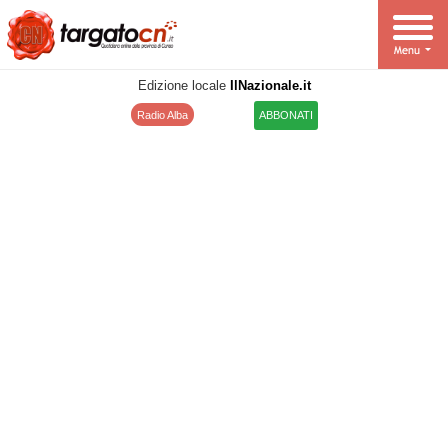
Edizione locale
IlNazionale.it
Radio Alba
ABBONATI