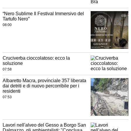
“Nero Sublime Il Festival Immersivo del
Tartufo Nero”
08:00
Cruciverba cioccolatoso: ecco la
soluzione
07:58
Albaretto Macra, provinciale 357 liberata
dai detriti e di nuovo percorribile per i
residenti
07:53
Lavori nell'alveo del Gesso a Borgo San
Dalmazzo, gli ambientalisti: "Conclusa