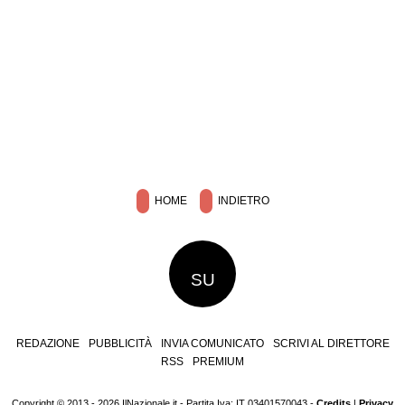
HOME
INDIETRO
SU
REDAZIONE
PUBBLICITÀ
INVIA COMUNICATO
SCRIVI AL DIRETTORE
RSS
PREMIUM
Copyright © 2013 - 2026 IlNazionale.it - Partita Iva: IT 03401570043 -
Credits
|
Privacy