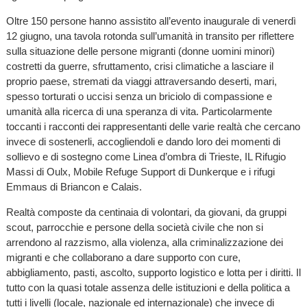
Oltre 150 persone hanno assistito all’evento inaugurale di venerdì
12 giugno, una tavola rotonda sull’umanità in transito per riflettere
sulla situazione delle persone migranti (donne uomini minori)
costretti da guerre, sfruttamento, crisi climatiche a lasciare il
proprio paese, stremati da viaggi attraversando deserti, mari,
spesso torturati o uccisi senza un briciolo di compassione e
umanità alla ricerca di una speranza di vita. Particolarmente
toccanti i racconti dei rappresentanti delle varie realtà che cercano
invece di sostenerli, accogliendoli e dando loro dei momenti di
sollievo e di sostegno come Linea d’ombra di Trieste, IL Rifugio
Massi di Oulx, Mobile Refuge Support di Dunkerque e i rifugi
Emmaus di Briancon e Calais.
Realtà composte da centinaia di volontari, da giovani, da gruppi
scout, parrocchie e persone della società civile che non si
arrendono al razzismo, alla violenza, alla criminalizzazione dei
migranti e che collaborano a dare supporto con cure,
abbigliamento, pasti, ascolto, supporto logistico e lotta per i diritti. Il
tutto con la quasi totale assenza delle istituzioni e della politica a
tutti i livelli (locale, nazionale ed internazionale) che invece di