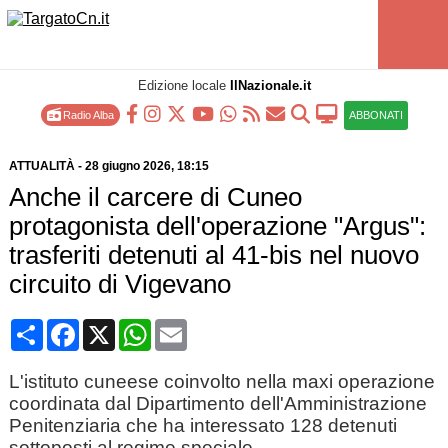
Edizione locale
IlNazionale.it
Radio Alba
ABBONATI
ATTUALITÀ
-
28 giugno 2026
, 18:15
Anche il carcere di Cuneo
protagonista dell'operazione "Argus":
trasferiti detenuti al 41-bis nel nuovo
circuito di Vigevano
Condividi
Facebook
X
WhatsApp
Email
L'istituto cuneese coinvolto nella maxi operazione
coordinata dal Dipartimento dell'Amministrazione
Penitenziaria che ha interessato 128 detenuti
sottoposti al regime speciale