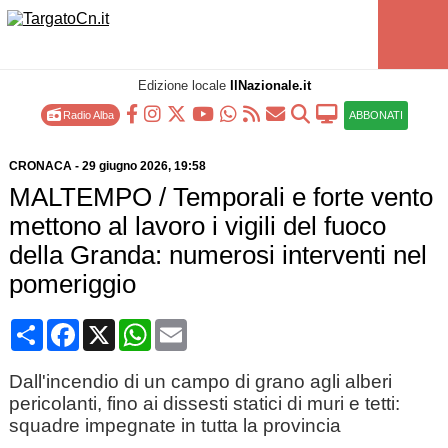
Edizione locale
IlNazionale.it
Radio Alba
ABBONATI
CRONACA
-
29 giugno 2026
, 19:58
MALTEMPO / Temporali e forte vento
mettono al lavoro i vigili del fuoco
della Granda: numerosi interventi nel
pomeriggio
Condividi
Facebook
X
WhatsApp
Email
Dall'incendio di un campo di grano agli alberi
pericolanti, fino ai dissesti statici di muri e tetti:
squadre impegnate in tutta la provincia