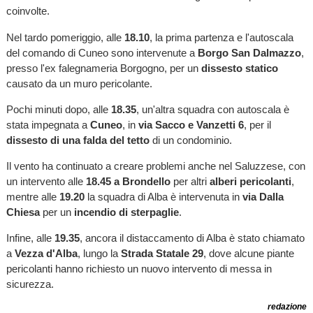
coinvolte.
Nel tardo pomeriggio, alle
18.10
, la prima partenza e l'autoscala
del comando di Cuneo sono intervenute a
Borgo San Dalmazzo
,
presso l'ex falegnameria Borgogno, per un
dissesto statico
causato da un muro pericolante.
Pochi minuti dopo, alle
18.35
, un'altra squadra con autoscala è
stata impegnata a
Cuneo
, in
via Sacco e Vanzetti 6
, per il
dissesto di una falda del tetto
di un condominio.
Il vento ha continuato a creare problemi anche nel Saluzzese, con
un intervento alle
18.45 a Brondello
per altri
alberi pericolanti
,
mentre alle
19.20
la squadra di Alba è intervenuta in
via Dalla
Chiesa
per un
incendio di sterpaglie
.
Infine, alle
19.35
, ancora il distaccamento di Alba è stato chiamato
a
Vezza d'Alba
, lungo la
Strada Statale 29
, dove alcune piante
pericolanti hanno richiesto un nuovo intervento di messa in
sicurezza.
redazione