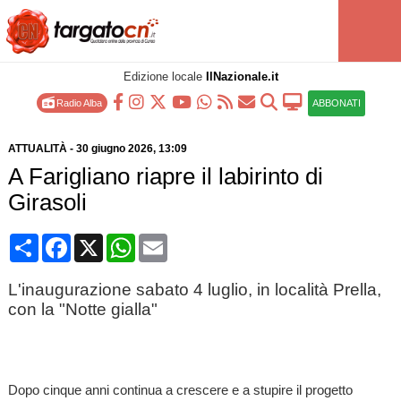
Edizione locale
IlNazionale.it
Radio Alba
ABBONATI
ATTUALITÀ
-
30 giugno 2026
, 13:09
A Farigliano riapre il labirinto di
Girasoli
Condividi
Facebook
X
WhatsApp
Email
L'inaugurazione sabato 4 luglio, in località Prella,
con la "Notte gialla"
Dopo cinque anni continua a crescere e a stupire il progetto