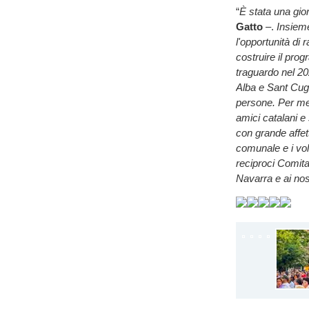
“
È stata una gior
Gatto
–.
Insiem
l'opportunità di 
costruire il pro
traguardo nel 202
Alba e Sant Cugat
persone. Per me
amici catalani e
con grande affet
comunale e i volo
reciproci Comit
Navarra e ai nos