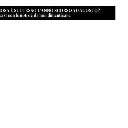
 COSA È SUCCESSO L’ANNO SCORSO AD AGOSTO?
cast con le notizie da non dimenticare