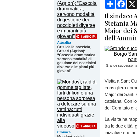
Condividi
Face
Il sindaco 
Stefania M
Major dei S
dell'Ammin
Attualità
Crisi della nocciola,
Griseri (Agrion):
“Cascola drammatica,
servono modalità di
gestione dei noccioleti
Grande successo hann
diverse e impianti più
giovani”
Visita a Sant Cu
consigliera co
Major dei Santi 
catalana. Con l
del Comitato di 
La visita ha rap
tra le due città
iniziative che n
Cronaca
Mondovì, raid di