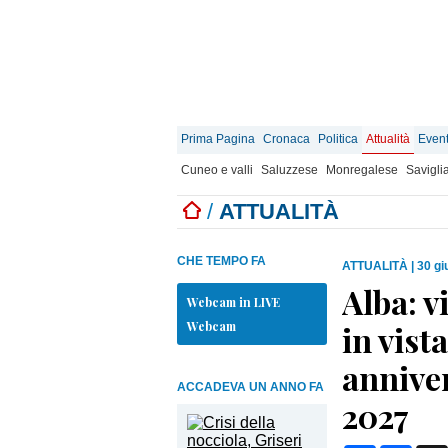
Prima Pagina
Cronaca
Politica
Attualità
Event
Cuneo e valli
Saluzzese
Monregalese
Savigli
/
ATTUALITÀ
CHE TEMPO FA
ATTUALITÀ
|
30 gi
Alba: v
Webcam in LIVE
Webcam
in vist
anniver
ACCADEVA UN ANNO FA
2027