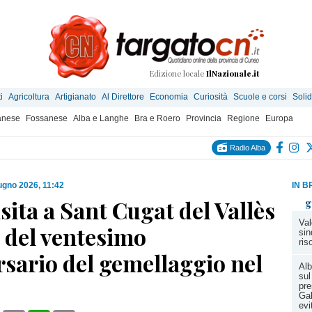
Edizione locale
IlNazionale.it
i
Agricoltura
Artigianato
Al Direttore
Economia
Curiosità
Scuole e corsi
Solid
anese
Fossanese
Alba e Langhe
Bra e Roero
Provincia
Regione
Europa
Radio Alba
ugno 2026, 11:42
IN B
isita a Sant Cugat del Vallès
g
Val
a del ventesimo
sin
ris
sario del gemellaggio nel
Alb
sul
pre
Gal
evi