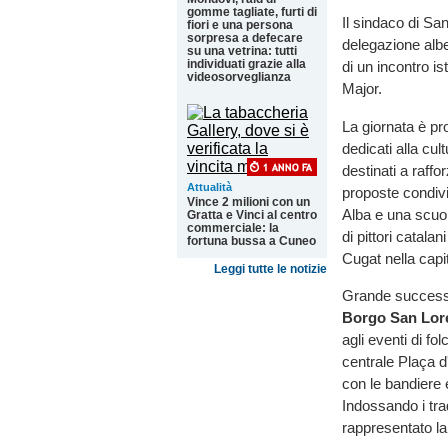
gomme tagliate, furti di
Il sindaco di Sa
fiori e una persona
sorpresa a defecare
delegazione albe
su una vetrina: tutti
individuati grazie alla
di un incontro i
videosorveglianza
Major.
La giornata è pr
dedicati alla cul
destinati a raffo
Attualità
proposte condivi
Vince 2 milioni con un
Alba e una scuol
Gratta e Vinci al centro
commerciale: la
di pittori catala
fortuna bussa a Cuneo
Cugat nella capi
Leggi tutte le notizie
Grande success
Borgo San Lor
agli eventi di fol
centrale Plaça d
con le bandiere 
Indossando i tra
rappresentato la