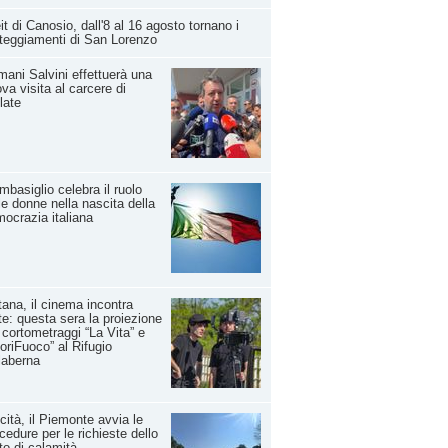
it di Canosio, dall'8 al 16 agosto tornano i
teggiamenti di San Lorenzo
ani Salvini effettuerà una
va visita al carcere di
late
basiglio celebra il ruolo
le donne nella nascita della
ocrazia italiana
ana, il cinema incontra
rte: questa sera la proiezione
 cortometraggi “La Vita” e
oriFuoco” al Rifugio
laberna
cità, il Piemonte avvia le
cedure per le richieste dello
to di calamità