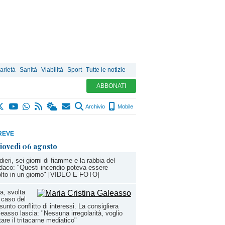
arietà
Sanità
Viabilità
Sport
Tutte le notizie
ABBONATI
Archivio
Mobile
REVE
iovedì 06 agosto
dieri, sei giorni di fiamme e la rabbia del
daco: "Questi incendio poteva essere
olto in un giorno" [VIDEO E FOTO]
a, svolta
 caso del
sunto conflitto di interessi. La consigliera
easso lascia: "Nessuna irregolarità, voglio
tare il tritacarne mediatico"