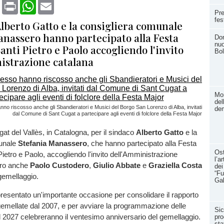
book
X
Print
WhatsApp
Email
Pre
fes
Alberto Gatto e la consigliera comunale
anassero hanno partecipato alla Festa
Dom
nuo
anti Pietro e Paolo accogliendo l'invito
Bol
istrazione catalana
Mom
del
o riscosso anche gli Sbandieratori e Musici del Borgo San Lorenzo di Alba, invitati
dem
dal Comune di Sant Cugat a partecipare agli eventi di folclore della Festa Major
gat del Vallès, in Catalogna, per il sindaco
Alberto Gatto
e la
munale
Stefania Manassero
, che hanno partecipato alla Festa
Ost
Pietro e Paolo, accogliendo l'invito dell'Amministrazione
l’a
oro anche
Paolo Custodero
,
Giulio Abbate
e
Graziella Costa
dei
“Fu
gemellaggio.
Ga
presentato un'importante occasione per consolidare il rapporto
, gemellate dal 2007, e per avviare la programmazione delle
Sic
el 2027 celebreranno il ventesimo anniversario del gemellaggio.
pro
sta