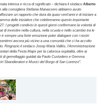
nata intensa e ricca di significato
– dichiara il sindaco
Alberto
e alla consigliera Stefania Manassero abbiamo avuto
rafforzare un rapporto che dura da quasi vent'anni e di iniziare a
gramma delle iniziative che celebreranno questo importante
7. I progetti condivisi in questi giorni confermano la volontà di
 di investire nella cultura, nella scuola e nello scambio tra le
 è sempre una forte emozione poter dialogare con i nostri
 sentirmi ancora più vicino a una comunità che ci ha accolto
to. Ringrazio il sindaco Josep Maria Vallès, l'Amministrazione
ntari della Festa Major per la calorosa ospitalità, oltre ai
ati di gemellaggio guidati da Paolo Custodero e Gemma
tri Sbandieratori e Musici del Borgo di San Lorenzo”
.