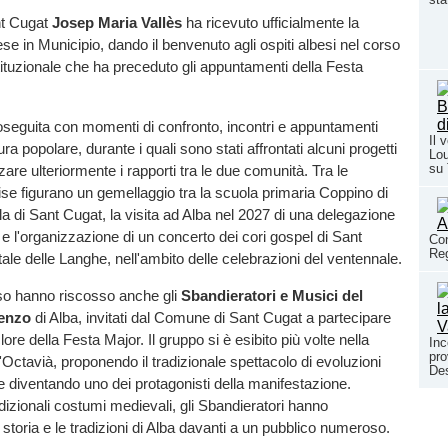
nt Cugat
Josep Maria Vallès
ha ricevuto ufficialmente la
se in Municipio, dando il benvenuto agli ospiti albesi nel corso
stituzionale che ha preceduto gli appuntamenti della Festa
oseguita con momenti di confronto, incontri e appuntamenti
Il 
tura popolare, durante i quali sono stati affrontati alcuni progetti
Lou
su
rzare ulteriormente i rapporti tra le due comunità. Tra le
se figurano un gemellaggio tra la scuola primaria Coppino di
a di Sant Cugat, la visita ad Alba nel 2027 di una delegazione
ni e l'organizzazione di un concerto dei cori gospel di Sant
Con
Reg
tale delle Langhe, nell'ambito delle celebrazioni del ventennale.
o hanno riscosso anche gli
Sbandieratori e Musici del
enzo
di Alba, invitati dal Comune di Sant Cugat a partecipare
clore della Festa Major. Il gruppo si è esibito più volte nella
Inc
pro
'Octavià, proponendo il tradizionale spettacolo di evoluzioni
Des
e diventando uno dei protagonisti della manifestazione.
dizionali costumi medievali, gli Sbandieratori hanno
 storia e le tradizioni di Alba davanti a un pubblico numeroso.