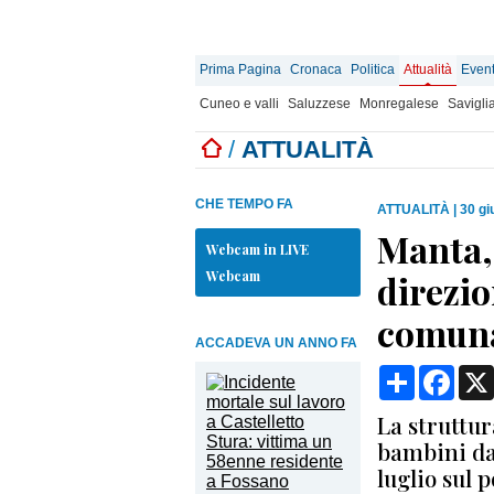
Prima Pagina
Cronaca
Politica
Attualità
Event
Cuneo e valli
Saluzzese
Monregalese
Savigli
/
ATTUALITÀ
CHE TEMPO FA
ATTUALITÀ
|
30 gi
Manta, 
Webcam in LIVE
Webcam
direzio
comun
ACCADEVA UN ANNO FA
Condividi
Face
La struttur
bambini da
luglio sul 