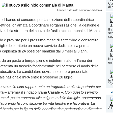
Cun
di 
Il nuovo asilo nido comunale di Manta
to il bando di concorso per la selezione della coordinatrice
ettrice, chiamata a coordinare l'organizzazione, la gestione e
Il 
tive della struttura del nuovo dell'asilo nido comunale di Manta.
ser
su
ido è prevista per il prossimo mese di settembre e consentirà
amiglie del territorio un nuovo servizio dedicato alla prima
a capienza di 24 posti per bambini dai 3 mesi ai 3 anni.
Nuo
arda un posto a tempo pieno e indeterminato nell’area dei
un 
presenta un tassello fondamentale nel percorso di avvio della
 educativa. Le candidature dovranno essere presentate
tale nazionale InPA entro il prossimo 20 luglio.
In 
"Ca
nuovo asilo nido rappresenta un traguardo molto importante per
v
ità
– afferma il sindaco
Ivana Casale
–.
Con questo servizio
 una risposta concreta alle esigenze delle famiglie, sostenendo
e favorendo la conciliazione tra vita familiare e lavorativa. La
A R
l bando per la figura della coordinatrice pedagogica e direttrice