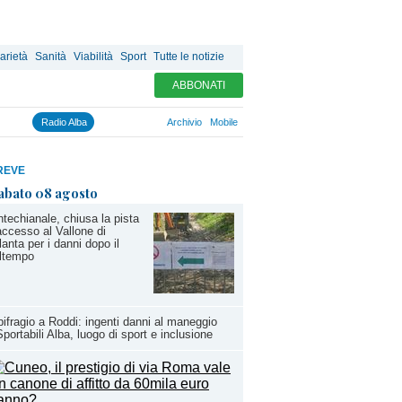
arietà
Sanità
Viabilità
Sport
Tutte le notizie
ABBONATI
Radio Alba
Archivio
Mobile
REVE
abato 08 agosto
techianale, chiusa la pista
accesso al Vallone di
lanta per i danni dopo il
ltempo
ifragio a Roddi: ingenti danni al maneggio
Sportabili Alba, luogo di sport e inclusione