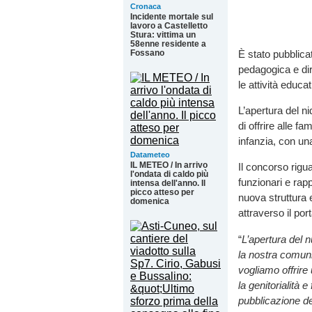
Cronaca
Incidente mortale sul
lavoro a Castelletto
Stura: vittima un
58enne residente a
Fossano
È stato pubblica
pedagogica e dir
le attività educa
L’apertura del n
di offrire alle f
infanzia, con un
Datameteo
IL METEO / In arrivo
Il concorso rigu
l'ondata di caldo più
funzionari e rap
intensa dell'anno. Il
picco atteso per
nuova struttura
domenica
attraverso il por
“
L’apertura del 
la nostra comun
vogliamo offrire
la genitorialità 
pubblicazione de