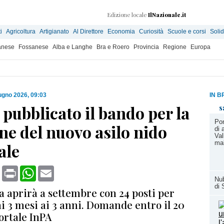
Edizione locale
IlNazionale.it
i
Agricoltura
Artigianato
Al Direttore
Economia
Curiosità
Scuole e corsi
Solid
anese
Fossanese
Alba e Langhe
Bra e Roero
Provincia
Regione
Europa
ugno 2026, 09:03
IN B
pubblicato il bando per la
s
Pon
ne del nuovo asilo nido
di 
Val
ma
ale
book
X
Print
WhatsApp
Email
Nub
di 
a aprirà a settembre con 24 posti per
i 3 mesi ai 3 anni. Domande entro il 20
portale InPA