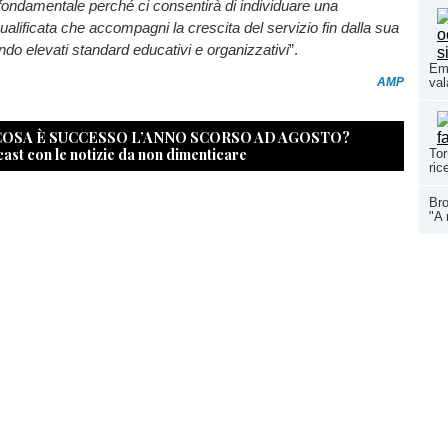
fondamentale perché ci consentirà di individuare una
ualificata che accompagni la crescita del servizio fin dalla sua
ndo elevati standard educativi e organizzativi
”.
Eme
AMP
val
 COSA È SUCCESSO L’ANNO SCORSO AD AGOSTO?
cast con le notizie da non dimenticare
Tor
ric
Bro
"A 