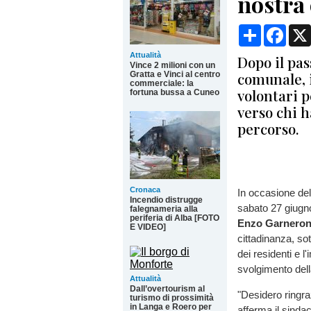
nostra
Condividi
Face
Attualità
Dopo il pas
Vince 2 milioni con un
comunale, i
Gratta e Vinci al centro
commerciale: la
volontari p
fortuna bussa a Cuneo
verso chi h
percorso.
Cronaca
In occasione de
Incendio distrugge
sabato 27 giugno
falegnameria alla
periferia di Alba [FOTO
Enzo Garnero
E VIDEO]
cittadinanza, sot
dei residenti e 
svolgimento dell
Attualità
Dall’overtourism al
"Desidero ringraz
turismo di prossimità
in Langa e Roero per
afferma il sinda