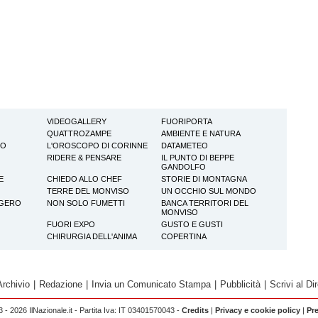
VIDEOGALLERY
FUORIPORTA
QUATTROZAMPE
AMBIENTE E NATURA
TO
L'OROSCOPO DI CORINNE
DATAMETEO
RIDERE & PENSARE
IL PUNTO DI BEPPE
GANDOLFO
E
CHIEDO ALLO CHEF
STORIE DI MONTAGNA
TERRE DEL MONVISO
UN OCCHIO SUL MONDO
GGERO
NON SOLO FUMETTI
BANCA TERRITORI DEL
MONVISO
FUORI EXPO
GUSTO E GUSTI
CHIRURGIA DELL'ANIMA
COPERTINA
Archivio
|
Redazione
|
Invia un Comunicato Stampa
|
Pubblicità
|
Scrivi al Dir
 - 2026 IlNazionale.it - Partita Iva: IT 03401570043 -
Credits
|
Privacy e cookie policy
|
Pr