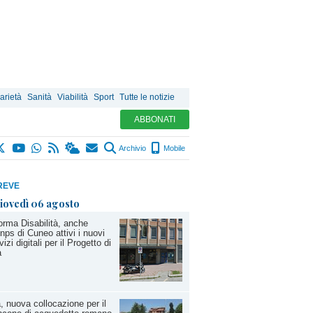
arietà
Sanità
Viabilità
Sport
Tutte le notizie
ABBONATI
Archivio
Mobile
REVE
iovedì 06 agosto
orma Disabilità, anche
'Inps di Cuneo attivi i nuovi
vizi digitali per il Progetto di
a
, nuova collocazione per il