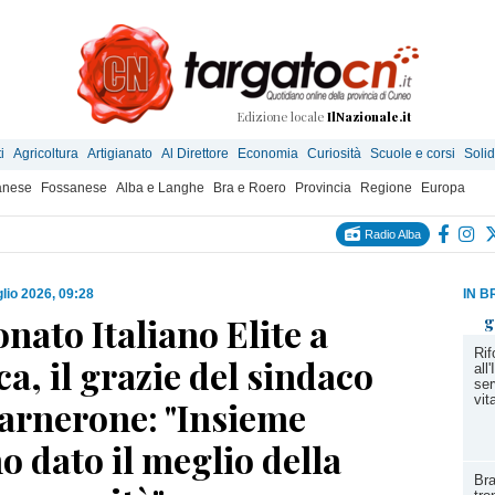
Edizione locale
IlNazionale.it
i
Agricoltura
Artigianato
Al Direttore
Economia
Curiosità
Scuole e corsi
Solid
anese
Fossanese
Alba e Langhe
Bra e Roero
Provincia
Regione
Europa
Radio Alba
glio 2026, 09:28
IN B
ato Italiano Elite a
g
Rif
a, il grazie del sindaco
all
ser
vit
arnerone: "Insieme
 dato il meglio della
Bra