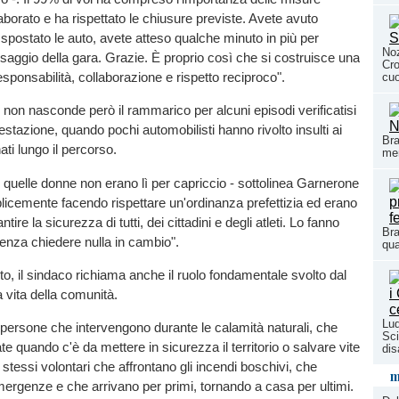
laborato e ha rispettato le chiusure previste. Avete avuto
spostato le auto, avete atteso qualche minuto in più per
Noz
ssaggio della gara. Grazie. È proprio così che si costruisce una
Cro
sponsabilità, collaborazione e rispetto reciproco".
cuo
no non nasconde però il rammarico per alcuni episodi verificatisi
estazione, quando pochi automobilisti hanno rivolto insulti ai
Bra
ati lungo il percorso.
mem
 quelle donne non erano lì per capriccio - sottolinea Garnerone
icemente facendo rispettare un'ordinanza prefettizia ed erano
tire la sicurezza di tutti, dei cittadini e degli atleti. Lo fanno
Bra
enza chiedere nulla in cambio".
qua
to, il sindaco richiama anche il ruolo fondamentale svolto dal
a vita della comunità.
Lud
persone che intervengono durante le calamità naturali, che
Sci
 quando c'è da mettere in sicurezza il territorio o salvare vite
dis
stessi volontari che affrontano gli incendi boschivi, che
m
ergenze e che arrivano per primi, tornando a casa per ultimi.