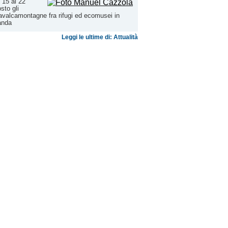
 15 al 22
sto gli
valcamontagne fra rifugi ed ecomusei in
anda
Leggi le ultime di: Attualità