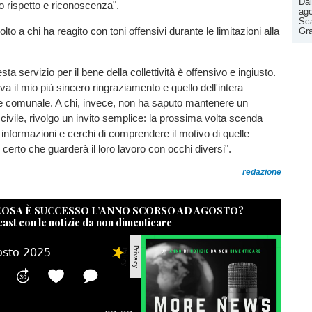
Dal
o rispetto e riconoscenza".
ago
Sca
volto a chi ha reagito con toni offensivi durante le limitazioni alla
Gr
esta servizio per il bene della collettività è offensivo e ingiusto.
ri va il mio più sincero ringraziamento e quello dell'intera
 comunale. A chi, invece, non ha saputo mantenere un
vile, rivolgo un invito semplice: la prossima volta scenda
a informazioni e cerchi di comprendere il motivo di quelle
 certo che guarderà il loro lavoro con occhi diversi".
redazione
 COSA È SUCCESSO L’ANNO SCORSO AD AGOSTO?
cast con le notizie da non dimenticare