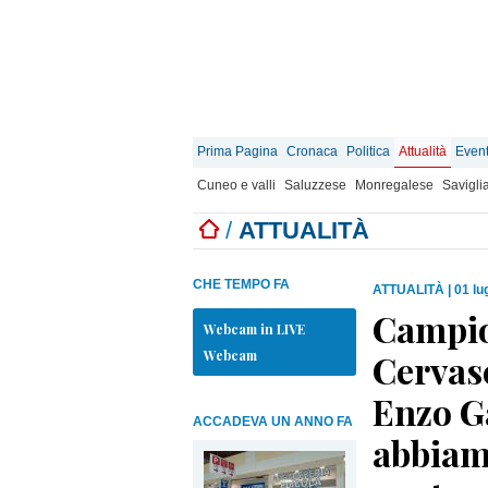
Prima Pagina
Cronaca
Politica
Attualità
Event
Cuneo e valli
Saluzzese
Monregalese
Savigli
/
ATTUALITÀ
CHE TEMPO FA
ATTUALITÀ
|
01 lu
Campion
Webcam in LIVE
Webcam
Cervasc
Enzo G
ACCADEVA UN ANNO FA
abbiamo