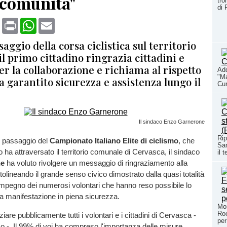
 comunità"
tro
di 
book
X
Print
WhatsApp
Email
saggio della corsa ciclistica sul territorio
l primo cittadino ringrazia cittadini e
er la collaborazione e richiama al rispetto
Add
"Ma
a garantito sicurezza e assistenza lungo il
Cun
Il sindaco Enzo Garnerone
Rip
l passaggio del
Campionato Italiano Elite di ciclismo
, che
Sam
 ha attraversato il territorio comunale di Cervasca, il sindaco
il 
ne
ha voluto rivolgere un messaggio di ringraziamento alla
tolineando il grande senso civico dimostrato dalla quasi totalità
l'impegno dei numerosi volontari che hanno reso possibile lo
a manifestazione in piena sicurezza.
Mor
Roc
iare pubblicamente tutti i volontari e i cittadini di Cervasca -
per
co -. Il 99% di voi ha compreso l'importanza delle misure