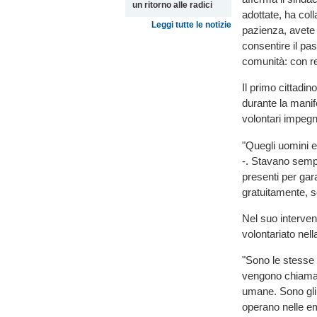
un ritorno alle radici
adottate, ha col
Leggi tutte le notizie
pazienza, avete 
consentire il pa
comunità: con re
Il primo cittadi
durante la manif
volontari impegn
"Quegli uomini e
-. Stavano sempl
presenti per garan
gratuitamente, s
Nel suo interven
volontariato nell
"Sono le stesse 
vengono chiamate
umane. Sono gli 
operano nelle em