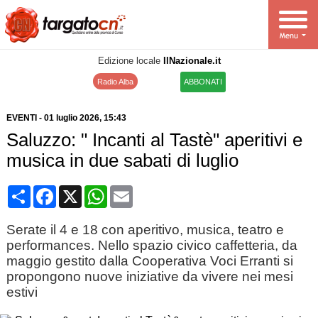
Edizione locale
IlNazionale.it
Radio Alba
ABBONATI
EVENTI
-
01 luglio 2026
, 15:43
Saluzzo: " Incanti al Tastè" aperitivi e
musica in due sabati di luglio
Condividi
Facebook
X
WhatsApp
Email
Serate il 4 e 18 con aperitivo, musica, teatro e
performances. Nello spazio civico caffetteria, da
maggio gestito dalla Cooperativa Voci Erranti si
propongono nuove iniziative da vivere nei mesi
estivi