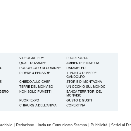
VIDEOGALLERY
FUORIPORTA
QUATTROZAMPE
AMBIENTE E NATURA
TO
L'OROSCOPO DI CORINNE
DATAMETEO
RIDERE & PENSARE
IL PUNTO DI BEPPE
GANDOLFO
E
CHIEDO ALLO CHEF
STORIE DI MONTAGNA
TERRE DEL MONVISO
UN OCCHIO SUL MONDO
GGERO
NON SOLO FUMETTI
BANCA TERRITORI DEL
MONVISO
FUORI EXPO
GUSTO E GUSTI
CHIRURGIA DELL'ANIMA
COPERTINA
Archivio
|
Redazione
|
Invia un Comunicato Stampa
|
Pubblicità
|
Scrivi al Dir