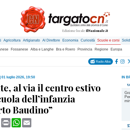
Edizione locale
IlNazionale.it
i
Agricoltura
Artigianato
Al Direttore
Economia
Curiosità
Scuole e corsi
Solid
anese
Fossanese
Alba e Langhe
Bra e Roero
Provincia
Regione
Europa
Radio Alba
|
01 luglio 2026, 19:50
IN B
e, al via il centro estivo
v
Gra
cuola dell’infanzia
Per
min
to Baudino”
book
X
Print
WhatsApp
Email
g