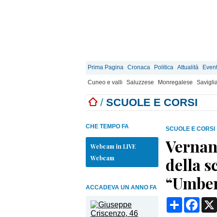
Prima Pagina
Cronaca
Politica
Attualità
Event
Cuneo e valli
Saluzzese
Monregalese
Savigli
/
SCUOLE E CORSI
CHE TEMPO FA
SCUOLE E CORSI
Vernant
Webcam in LIVE
Webcam
della s
“Umber
ACCADEVA UN ANNO FA
Condividi
Face