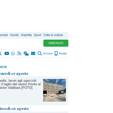
arietà
Sanità
Viabilità
Sport
Tutte le notizie
ABBONATI
Archivio
Mobile
REVE
enerdì 07 agosto
ndis, lavori agli sgoccioli.
 il taglio del nastro l'invito al
istro Valditara [FOTO]
iovedì 06 agosto