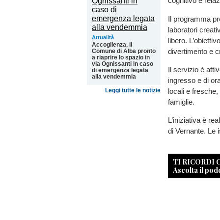
cognitivo e relaz
Il programma pre
laboratori creati
Attualità
libero. L’obietti
Accoglienza, il
divertimento e c
Comune di Alba pronto
a riaprire lo spazio in
via Ognissanti in caso
Il servizio è atti
di emergenza legata
alla vendemmia
ingresso e di ora
locali e fresche,
Leggi tutte le notizie
famiglie.
L’iniziativa è r
di Vernante. Le i
TI RICORDI
Ascolta il pod