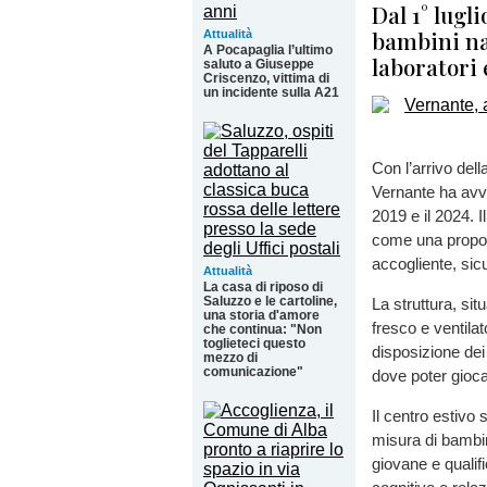
Dal 1° lugl
bambini nat
Attualità
A Pocapaglia l’ultimo
laboratori e
saluto a Giuseppe
Criscenzo, vittima di
un incidente sulla A21
Con l’arrivo dell
Vernante ha avvia
2019 e il 2024. I
come una propost
accogliente, sic
Attualità
La casa di riposo di
Saluzzo e le cartoline,
La struttura, sit
una storia d'amore
fresco e ventilat
che continua: "Non
toglieteci questo
disposizione dei
mezzo di
comunicazione"
dove poter giocar
Il centro estivo 
misura di bambin
giovane e qualif