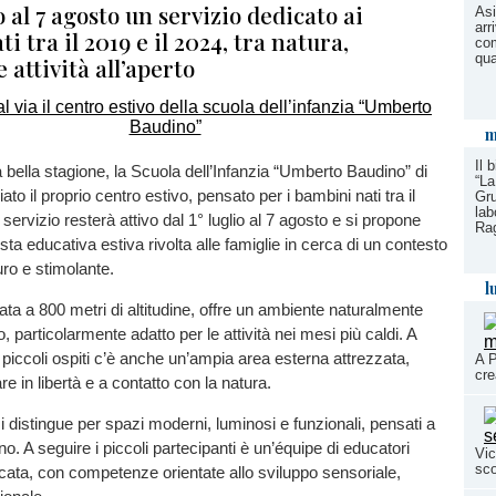
io al 7 agosto un servizio dedicato ai
Asi
arr
i tra il 2019 e il 2024, tra natura,
co
qua
 attività all’aperto
m
Il 
a bella stagione, la Scuola dell’Infanzia “Umberto Baudino” di
“La
to il proprio centro estivo, pensato per i bambini nati tra il
Gru
lab
l servizio resterà attivo dal 1° luglio al 7 agosto e si propone
Ra
a educativa estiva rivolta alle famiglie in cerca di un contesto
uro e stimolante.
l
uata a 800 metri di altitudine, offre un ambiente naturalmente
o, particolarmente adatto per le attività nei mesi più caldi. A
 piccoli ospiti c’è anche un’ampia area esterna attrezzata,
A P
cre
e in libertà e a contatto con la natura.
si distingue per spazi moderni, luminosi e funzionali, pensati a
o. A seguire i piccoli partecipanti è un’équipe di educatori
Vic
sco
icata, con competenze orientate allo sviluppo sensoriale,