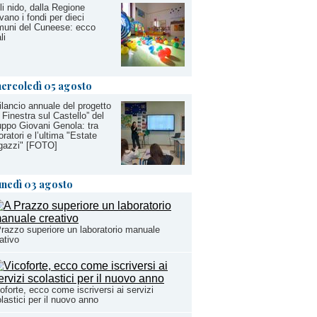
li nido, dalla Regione
ivano i fondi per dieci
muni del Cuneese: ecco
li
ercoledì 05 agosto
bilancio annuale del progetto
 Finestra sul Castello” del
ppo Giovani Genola: tra
oratori e l’ultima "Estate
gazzi" [FOTO]
unedì 03 agosto
razzo superiore un laboratorio manuale
ativo
oforte, ecco come iscriversi ai servizi
lastici per il nuovo anno