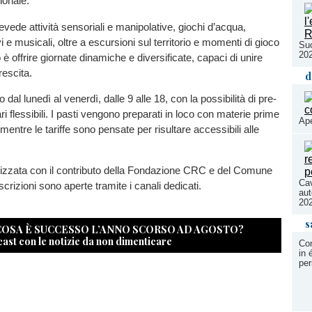
ionale.
vede attività sensoriali e manipolative, giochi d’acqua,
vi e musicali, oltre a escursioni sul territorio e momenti di gioco
Suc
202
vo è offrire giornate dinamiche e diversificate, capaci di unire
rescita.
d
vo dal lunedì al venerdì, dalle 9 alle 18, con la possibilità di pre-
ri flessibili. I pasti vengono preparati in loco con materie prime
Ape
 mentre le tariffe sono pensate per risultare accessibili alle
ealizzata con il contributo della Fondazione CRC e del Comune
Cav
scrizioni sono aperte tramite i canali dedicati.
aut
20
s
 COSA È SUCCESSO L’ANNO SCORSO AD AGOSTO?
cast con le notizie da non dimenticare
Com
in 
pe