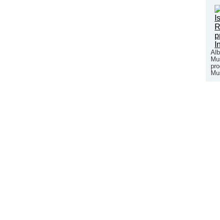
Alb
Mus
pro
Mus