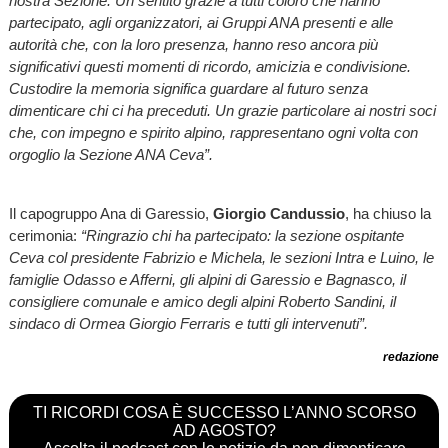
nostra Sezione. Un sentito grazie a tutti coloro che hanno
partecipato, agli organizzatori, ai Gruppi ANA presenti e alle
autorità che, con la loro presenza, hanno reso ancora più
significativi questi momenti di ricordo, amicizia e condivisione.
Custodire la memoria significa guardare al futuro senza
dimenticare chi ci ha preceduti. Un grazie particolare ai nostri soci
che, con impegno e spirito alpino, rappresentano ogni volta con
orgoglio la Sezione ANA Ceva”.
Il capogruppo Ana di Garessio,
Giorgio Candussio
, ha chiuso la
cerimonia:
“Ringrazio chi ha partecipato: la sezione ospitante
Ceva col presidente Fabrizio e Michela, le sezioni Intra e Luino, le
famiglie Odasso e Afferni, gli alpini di Garessio e Bagnasco, il
consigliere comunale e amico degli alpini Roberto Sandini, il
sindaco di Ormea Giorgio Ferraris e tutti gli intervenuti”.
redazione
TI RICORDI COSA È SUCCESSO L’ANNO SCORSO
AD AGOSTO?