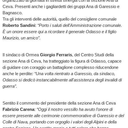
organizzato la giornata in stretta sinergia con la sezione Ana di
Ceva. Presenti anche i gagliardetti dei gruppi Ana di Garessio e
Bagnasco.
Tra gli interventi delle autorità, quello del consigliere comunale
Roberto Sandini
:
“Porto i saluti dell’Amministrazione comunale.
È un onore essere qui a ricordare il generale Odasso e il figlio
Maurizio, un amico”.
Il sindaco di Ormea
Giorgio Ferraris
, del Centro Studi della
sezione Ana di Ceva, ha tratteggiato la figura di Odasso, capace
di guidare con coraggio un battaglione complesso riducendone
anche le perdite
: “Una volta rientrato a Garessio, da sindaco,
Odasso si dedicò instancabilmente all'assistenza degli invalidi di
guerra”.
Sentito il commento del presidente della sezione Ana di Ceva
Fabrizio Carena
:
“Oggi il nostro vessillo ha avuto l’onore di
essere presente alle cerimonie commemorative di Garessio e del
Colle di Nava, portando con orgoglio i valori degli Alpini e della