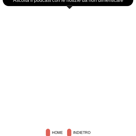
Ascolta il podcast con le notizie da non dimenticare
HOME
INDIETRO