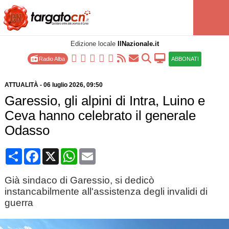
Edizione locale
IlNazionale.it
Radio Alba
ABBONATI
ATTUALITÀ
-
06 luglio 2026
, 09:50
Garessio, gli alpini di Intra, Luino e
Ceva hanno celebrato il generale
Odasso
Condividi
Facebook
X
WhatsApp
Email
Già sindaco di Garessio, si dedicò
instancabilmente all'assistenza degli invalidi di
guerra