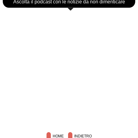
Ascolta il podcast con le notizie da non dimenticare
HOME
INDIETRO