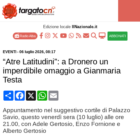
Edizione locale
IlNazionale.it
Radio Alba
ABBONATI
EVENTI
-
06 luglio 2026
, 08:17
“Atre Latitudini”: a Dronero un
imperdibile omaggio a Gianmaria
Testa
Condividi
Facebook
X
WhatsApp
Email
Appuntamento nel suggestivo cortile di Palazzo
Savio, questo venerdì sera (10 luglio) alle ore
21.00, con Adele Gertosio, Enzo Fornione e
Alberto Gertosio