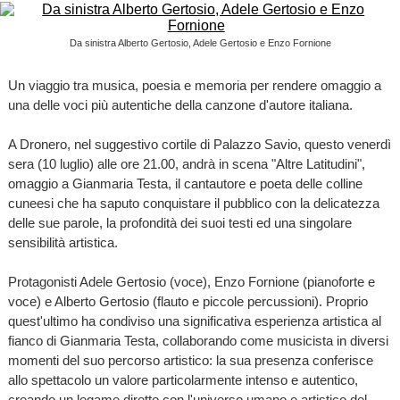
Da sinistra Alberto Gertosio, Adele Gertosio e Enzo Fornione
Un viaggio tra musica, poesia e memoria per rendere omaggio a
una delle voci più autentiche della canzone d'autore italiana.
A Dronero, nel suggestivo cortile di Palazzo Savio, questo venerdì
sera (10 luglio) alle ore 21.00, andrà in scena "Altre Latitudini",
omaggio a Gianmaria Testa, il cantautore e poeta delle colline
cuneesi che ha saputo conquistare il pubblico con la delicatezza
delle sue parole, la profondità dei suoi testi ed una singolare
sensibilità artistica.
Protagonisti Adele Gertosio (voce), Enzo Fornione (pianoforte e
voce) e Alberto Gertosio (flauto e piccole percussioni). Proprio
quest'ultimo ha condiviso una significativa esperienza artistica al
fianco di Gianmaria Testa, collaborando come musicista in diversi
momenti del suo percorso artistico: la sua presenza conferisce
allo spettacolo un valore particolarmente intenso e autentico,
creando un legame diretto con l'universo umano e artistico del