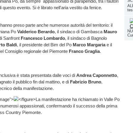
SC
niana Po, da sempre appassionato di parapendio, tra i fautori
ALP
i questo evento. Si è librato nell'aria vestito da fenice.
tes
 hanno preso parte anche numerose autorità del territorio: il
NUO
iniana Po
Valderico Berardo
, il sindaco di Gambasca
Mauro
Cun
 di Sanfront
Francesco Lombardo
, il sindaco di Bagnolo
to Baldi
, il presidente del Bim del Po
Marco Margaria
e il
del Consiglio regionale del Piemonte
Franco Graglia
.
clusiva è stata presentata dalle voci di
Andrea Caponnetto
,
ato il pubblico fin dal mattino, e di
Fabrizio Bruno
,
cnico della manifestazione.
image">
</figure>La manifestazione ha richiamato in Valle Po
 e numerosi appassionati, confermando il successo della prima
oss Country Piemonte.