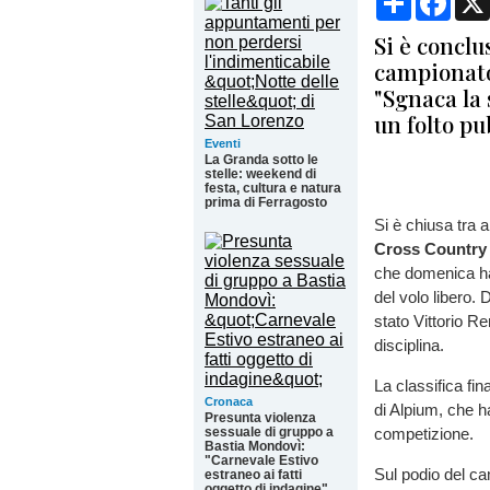
Si è conclu
campionato
"Sgnaca la 
un folto pu
Eventi
La Granda sotto le
stelle: weekend di
festa, cultura e natura
prima di Ferragosto
Si è chiusa tra 
Cross Country
che domenica ha 
del volo libero. 
stato Vittorio Re
disciplina.
La classifica fin
Cronaca
di Alpium, che ha
Presunta violenza
sessuale di gruppo a
competizione.
Bastia Mondovì:
"Carnevale Estivo
Sul podio del ca
estraneo ai fatti
oggetto di indagine"