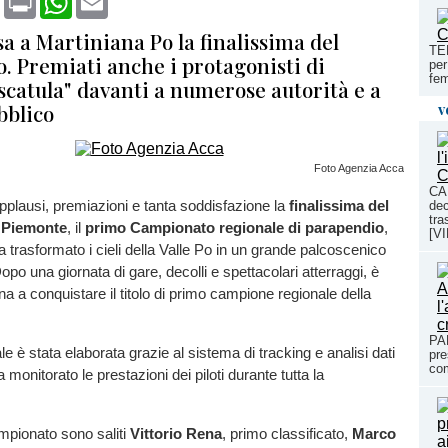
sa a Martiniana Po la finalissima del
TEN
. Premiati anche i protagonisti di
per
fem
scatula" davanti a numerose autorità e a
bblico
v
Foto Agenzia Acca
CA
applausi, premiazioni e tanta soddisfazione la
finalissima del
dec
tra
 Piemonte
, il
primo Campionato regionale di parapendio
,
[V
trasformato i cieli della Valle Po in un grande palcoscenico
Dopo una giornata di gare, decolli e spettacolari atterraggi, è
na a conquistare il titolo di primo campione regionale della
PA
ale è stata elaborata grazie al sistema di tracking e analisi dati
pre
com
 monitorato le prestazioni dei piloti durante tutta la
mpionato sono saliti
Vittorio Rena
, primo classificato,
Marco