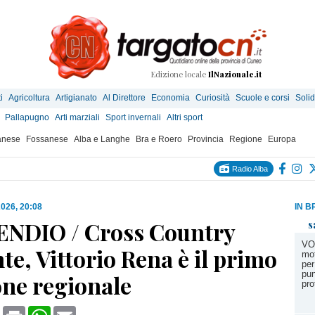
Edizione locale
IlNazionale.it
i
Agricoltura
Artigianato
Al Direttore
Economia
Curiosità
Scuole e corsi
Solid
Pallapugno
Arti marziali
Sport invernali
Altri sport
anese
Fossanese
Alba e Langhe
Bra e Roero
Provincia
Regione
Europa
Radio Alba
2026, 20:08
IN B
NDIO / Cross Country
s
VO
e, Vittorio Rena è il primo
mot
per
pun
ne regionale
pro
book
X
Print
WhatsApp
Email