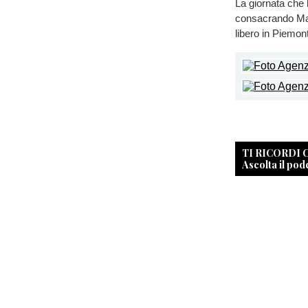
La giornata che 
consacrando Mart
libero in Piemon
TI RICORDI
Ascolta il pod