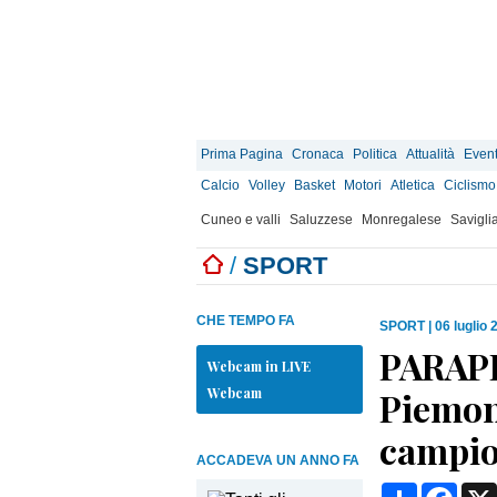
Prima Pagina
Cronaca
Politica
Attualità
Event
Calcio
Volley
Basket
Motori
Atletica
Ciclismo
Cuneo e valli
Saluzzese
Monregalese
Savigli
/
SPORT
CHE TEMPO FA
SPORT
|
06 luglio 
PARAPE
Webcam in LIVE
Webcam
Piemont
campio
ACCADEVA UN ANNO FA
Condividi
Face