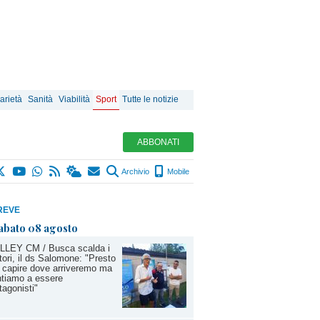
arietà
Sanità
Viabilità
Sport
Tutte le notizie
ABBONATI
Archivio
Mobile
REVE
abato 08 agosto
LLEY CM / Busca scalda i
ori, il ds Salomone: "Presto
 capire dove arriveremo ma
tiamo a essere
tagonisti"