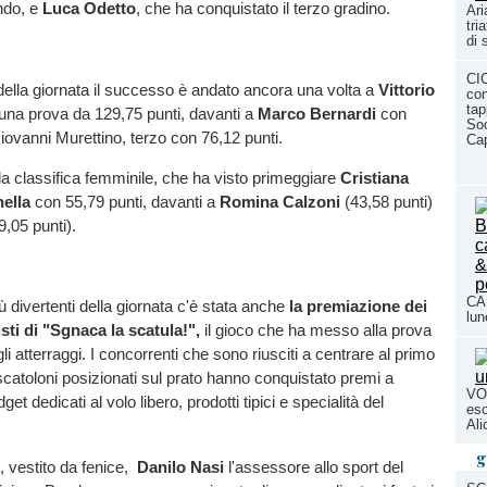
ndo, e
Luca Odetto
, che ha conquistato il terzo gradino.
Ari
tri
di 
CI
 della giornata il successo è andato ancora una volta a
Vittorio
con
tap
i una prova da 129,75 punti, davanti a
Marco Bernardi
con
Soc
iovanni Murettino, terzo con 76,12 punti.
Cap
a classifica femminile, che ha visto primeggiare
Cristiana
ella
con 55,79 punti, davanti a
Romina Calzoni
(43,58 punti)
9,05 punti).
CAL
ù divertenti della giornata c'è stata anche
la premiazione dei
lun
sti di "Sgnaca la scatula!",
il gioco che ha messo alla prova
li atterraggi. I concorrenti che sono riusciti a centrare al primo
scatoloni posizionati sul prato hanno conquistato premi a
VO
et dedicati al volo libero, prodotti tipici e specialità del
eso
Ali
g
, vestito da fenice,
Danilo Nasi
l'assessore allo sport del