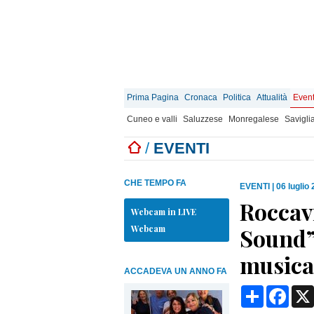
Prima Pagina
Cronaca
Politica
Attualità
Event
Cuneo e valli
Saluzzese
Monregalese
Savigli
/
EVENTI
CHE TEMPO FA
EVENTI
|
06 luglio
Roccav
Webcam in LIVE
Webcam
Sound”:
musica
ACCADEVA UN ANNO FA
Condividi
Face