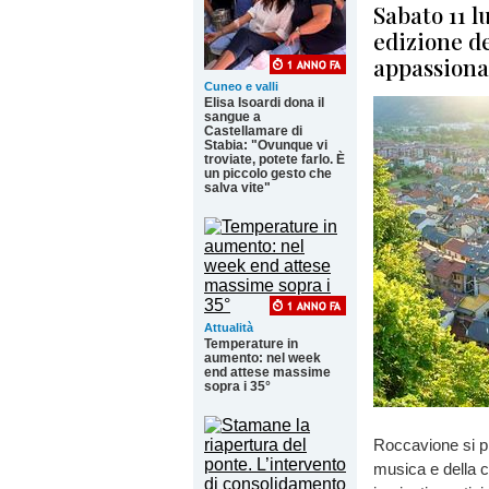
Sabato 11 l
edizione de
appassiona
Cuneo e valli
Elisa Isoardi dona il
sangue a
Castellamare di
Stabia: "Ovunque vi
troviate, potete farlo. È
un piccolo gesto che
salva vite"
Attualità
Temperature in
aumento: nel week
end attese massime
sopra i 35°
Roccavione si pr
musica e della co