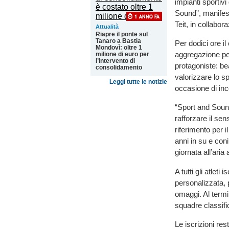
impianti sportiv
Sound”, manifes
Teit, in collabo
Attualità
Riapre il ponte sul
Tanaro a Bastia
Per dodici ore il
Mondovì: oltre 1
aggregazione pen
milione di euro per
l’intervento di
protagoniste: be
consolidamento
valorizzare lo 
Leggi tutte le notizie
occasione di inc
“Sport and Sound
rafforzare il sen
riferimento per i
anni in su e con
giornata all’aria 
A tutti gli atlet
personalizzata, 
omaggi. Al termi
squadre classifi
Le iscrizioni res