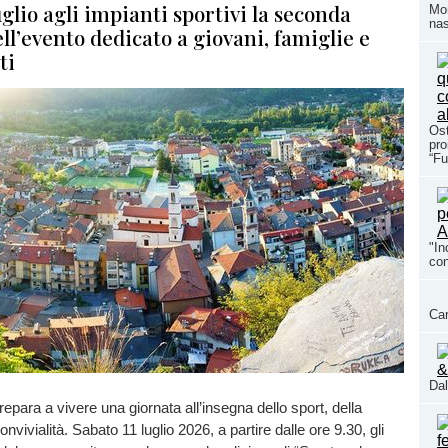
uglio agli impianti sportivi la seconda
Mom
nas
ll’evento dedicato a giovani, famiglie e
ti
Ost
pro
“Fu
"In
con
Car
Dal
epara a vivere una giornata all’insegna dello sport, della
nvivialità. Sabato 11 luglio 2026, a partire dalle ore 9.30, gli