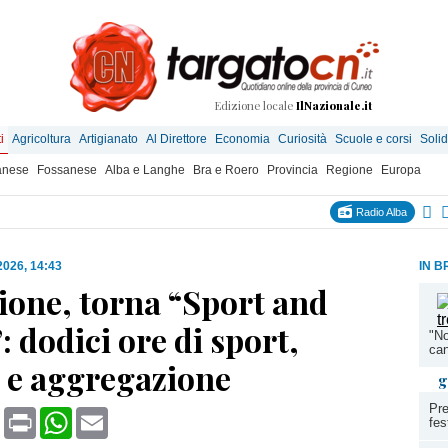
Edizione locale
IlNazionale.it
i
Agricoltura
Artigianato
Al Direttore
Economia
Curiosità
Scuole e corsi
Solid
anese
Fossanese
Alba e Langhe
Bra e Roero
Provincia
Regione
Europa
Radio Alba
 2026, 14:43
IN B
ione, torna “Sport and
 dodici ore di sport,
"No
can
 e aggregazione
g
Pre
book
X
Print
WhatsApp
Email
fes