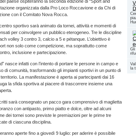
i del paese ospiteranno la seconda edizione di “Sport and
tazione organizzata dalla Pro Loco Roccavione e da Chi di
Cer
razione con il Comitato Nova Rocca.
pia
Hun
 centro sportivo sarà animato da tornei, attività e momenti di
sati per coinvolgere un pubblico eterogeneo. Tre le discipline
ach volley 3 contro 3, calcio a 5 e pétanque. L’obiettivo è
sport non solo come competizione, ma soprattutto come
Gli
ontro, inclusione e partecipazione.
rif
” nasce infatti con l’intento di portare le persone in campo e
Val
la 
so di comunità, trasformando gli impianti sportivi in un punto di
l territorio. La manifestazione è aperta ai partecipanti dai 16
iuga la sfida sportiva al piacere di trascorrere insieme una
aperta.
i iscritti sarà consegnato un pacco gara comprensivo di maglietta
pranzo con antipasto, primo piatto e dolce, oltre ad alcuni
ne dei tornei sono previste le premiazioni per le prime tre
cate di ciascuna disciplina.
teranno aperte fino a giovedì 9 luglio: per aderire è possibile