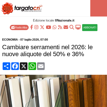
Edizione locale
IlNazionale.it
Radio Alba
ABBONATI
ECONOMIA
-
07 luglio 2026
, 07:00
Cambiare serramenti nel 2026: le
nuove aliquote del 50% e 36%
Condividi
Facebook
X
WhatsApp
Email