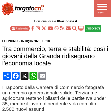
Edizione locale
IlNazionale.it
Radio Alba
ABBONATI
ECONOMIA
-
07 luglio 2026
, 06:18
Tra commercio, terra e stabilità: così i
giovani della Granda ridisegnano
l'economia locale
Condividi
Facebook
X
WhatsApp
Email
Il rapporto della Camera di Commercio fotografa
un ricambio generazionale solido. Terziario e
agricoltura restano i pilastri delle partite Iva under
35, mentre il lavoro dipendente vola con oltre
2.500 nuovi assunti