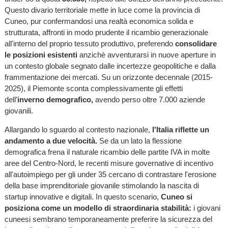
Questo divario territoriale mette in luce come la provincia di
Cuneo, pur confermandosi una realtà economica solida e
strutturata, affronti in modo prudente il ricambio generazionale
all'interno del proprio tessuto produttivo, preferendo
consolidare
le posizioni esistenti
anzichè avventurarsi in nuove aperture in
un contesto globale segnato dalle incertezze geopolitiche e dalla
frammentazione dei mercati. Su un orizzonte decennale (2015-
2025), il Piemonte sconta complessivamente gli effetti
dell'
inverno demografico,
avendo perso oltre 7.000 aziende
giovanili.
Allargando lo sguardo al contesto nazionale,
l'Italia riflette un
andamento a due velocità.
Se da un lato la flessione
demografica frena il naturale ricambio delle partite IVA in molte
aree del Centro-Nord, le recenti misure governative di incentivo
all'autoimpiego per gli under 35 cercano di contrastare l'erosione
della base imprenditoriale giovanile stimolando la nascita di
startup innovative e digitali. In questo scenario,
Cuneo si
posiziona come un modello di straordinaria stabilità:
i giovani
cuneesi sembrano temporaneamente preferire la sicurezza del