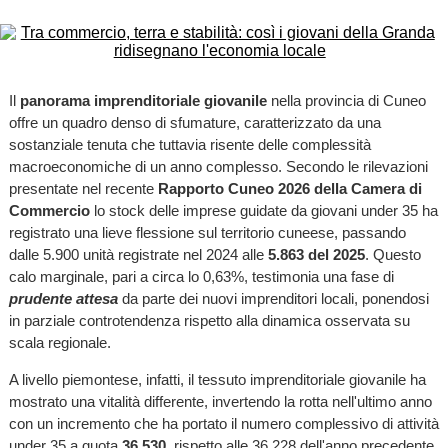
Il
panorama imprenditoriale giovanile
nella provincia di Cuneo
offre un quadro denso di sfumature, caratterizzato da una
sostanziale tenuta che tuttavia risente delle complessità
macroeconomiche di un anno complesso. Secondo le rilevazioni
presentate nel recente
Rapporto Cuneo 2026 della Camera di
Commercio
lo stock delle imprese guidate da giovani under 35 ha
registrato una lieve flessione sul territorio cuneese, passando
dalle 5.900 unità registrate nel 2024 alle
5.863 del 2025
. Questo
calo marginale, pari a circa lo 0,63%, testimonia una fase di
prudente attesa
da parte dei nuovi imprenditori locali, ponendosi
in parziale controtendenza rispetto alla dinamica osservata su
scala regionale.
A livello piemontese, infatti, il tessuto imprenditoriale giovanile ha
mostrato una vitalità differente, invertendo la rotta nell'ultimo anno
con un incremento che ha portato il numero complessivo di attività
under 35 a quota
36.530,
rispetto alle 36.228 dell'anno precedente.