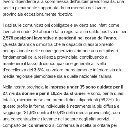
lavoro dipendente alla scommessa dell'autoimprenditorialità, una
scelta pienamente supportata da un mercato del lavoro
provinciale eccezionalmente ricettivo.
I dati sulle comunicazioni obbligatorie evidenziano infatti come i
lavoratori under 30 abbiano fatto registrare un saldo positivo di ben
2.578 posizioni lavorative dipendenti nel corso dell'anno.
Questa dinamica dimostra che la capacità di assorbimento
occupazionale delle nuove generazioni rimane uno dei pilastri
fondamentali della resilienza provinciale, contribuendo a
mantenere il tasso di disoccupazione generale al livello
d'eccellenza del
3,3%,
un valore marcatamente inferiore sia alla
media regionale piemontese sia a quella nazionale italiana.
Nella nostra provincia
le imprese under 35 sono guidate per il
27,7% da donne e per il 18,2% da stranier
i e sono, per la quasi
totalità, microimprese con meno di dieci dipendenti (98,3%). In
questo profilo la forma individuale è nettamente la più diffusa e
raggiunge l’81,6% contro il 60,4% della media provinciale), con
una concentrazione rilevante nel settore degli altri servizi. Il
comparto del
commercio
si conferma la scelta prioritaria per i