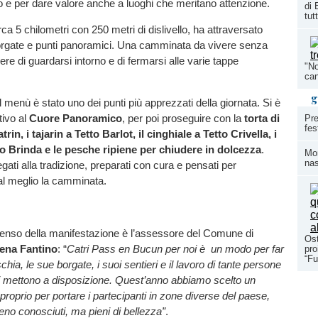
rio e per dare valore anche a luoghi che meritano attenzione.
di 
tutt
irca 5 chilometri con 250 metri di dislivello, ha attraversato
 borgate e punti panoramici. Una camminata da vivere senza
acere di guardarsi intorno e di fermarsi alle varie tappe
"No
can
g
menù è stato uno dei punti più apprezzati della giornata. Si è
itivo al
Cuore Panoramico
, per poi proseguire con la
torta di
Pre
fes
rin, i tajarin a Tetto Barlot, il cinghiale a Tetto Crivella, i
o Brinda e le pesche ripiene per chiudere in dolcezza
.
Mom
nas
legati alla tradizione, preparati con cura e pensati per
l meglio la camminata.
senso della manifestazione è l’assessore del Comune di
Ost
lena Fantino
: “
Catri Pass en Bucun per noi è un modo per far
pro
“Fu
ia, le sue borgate, i suoi sentieri e il lavoro di tante persone
i mettono a disposizione. Quest’anno abbiamo scelto un
roprio per portare i partecipanti in zone diverse del paese,
no conosciuti, ma pieni di bellezza”
.