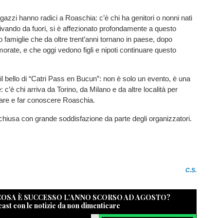
agazzi hanno radici a Roaschia: c’è chi ha genitori o nonni nati
rrivando da fuori, si è affezionato profondamente a questo
no famiglie che da oltre trent’anni tornano in paese, dopo
rate, e che oggi vedono figli e nipoti continuare questo
l bello di “Catri Pass en Bucun”: non è solo un evento, è una
: c’è chi arriva da Torino, da Milano e da altre località per
ipare e far conoscere Roaschia.
 chiusa con grande soddisfazione da parte degli organizzatori.
C.S.
 COSA È SUCCESSO L’ANNO SCORSO AD AGOSTO?
cast con le notizie da non dimenticare