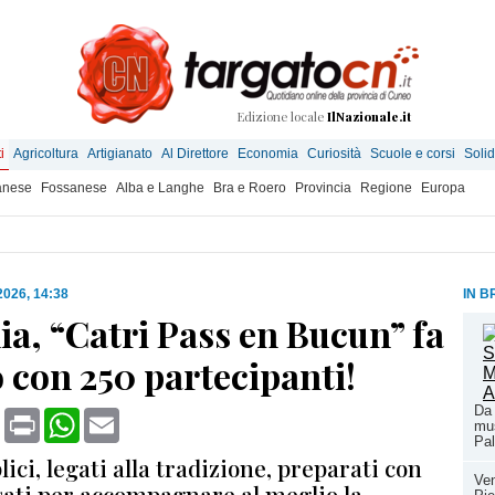
Edizione locale
IlNazionale.it
i
Agricoltura
Artigianato
Al Direttore
Economia
Curiosità
Scuole e corsi
Solid
anese
Fossanese
Alba e Langhe
Bra e Roero
Provincia
Regione
Europa
 2026, 14:38
IN B
a, “Catri Pass en Bucun” fa
o con 250 partecipanti!
Da 
book
X
Print
WhatsApp
Email
mus
Pal
lici, legati alla tradizione, preparati con
Ven
sati per accompagnare al meglio la