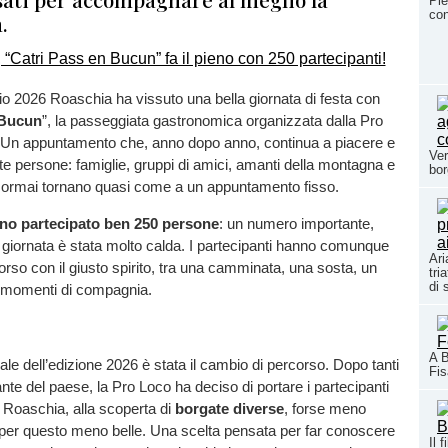
Pie
con
.
o 2026 Roaschia ha vissuto una bella giornata di festa con
 Bucun
”, la passeggiata gastronomica organizzata dalla Pro
Un appuntamento che, anno dopo anno, continua a piacere e
Ver
te persone: famiglie, gruppi di amici, amanti della montagna e
bor
e ormai tornano quasi come a un appuntamento fisso.
no partecipato ben 250 persone
: un numero importante,
giornata è stata molto calda. I partecipanti hanno comunque
Ari
corso con il giusto spirito, tra una camminata, una sosta, un
tri
di 
i momenti di compagnia.
A B
ale dell’edizione 2026 è stata il cambio di percorso. Dopo tanti
Fi
nte del paese, la Pro Loco ha deciso di portare i partecipanti
di Roaschia, alla scoperta di
borgate diverse
, forse meno
 per questo meno belle. Una scelta pensata per far conoscere
Il 