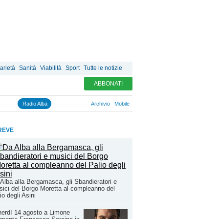
arietà
Sanità
Viabilità
Sport
Tutte le notizie
ABBONATI
Radio Alba
Archivio
Mobile
REVE
Alba alla Bergamasca, gli Sbandieratori e
ici del Borgo Moretta al compleanno del
io degli Asini
erdì 14 agosto a Limone