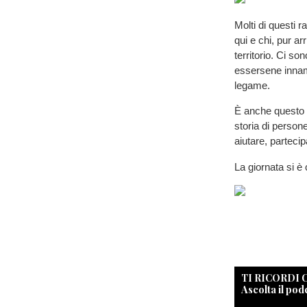
Molti di questi r
qui e chi, pur a
territorio. Ci so
essersene innamo
legame.
È anche questo i
storia di persone
aiutare, partec
La giornata si è
TI RICORDI
Ascolta il pod