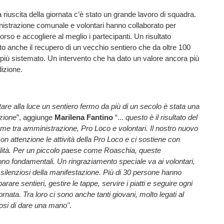
 riuscita della giornata c’è stato un grande lavoro di squadra.
istrazione comunale e volontari hanno collaborato per
orso e accogliere al meglio i partecipanti. Un risultato
to anche il recupero di un vecchio sentiero che da oltre 100
più sistemato. Un intervento che ha dato un valore ancora più
dizione.
tare alla luce un sentiero fermo da più di un secolo è stata una
zione
”, aggiunge
Marilena Fantino
“...
questo è il risultato del
ieme tra amministrazione, Pro Loco e volontari. Il nostro nuovo
n attenzione le attività della Pro Loco e ci sostiene con
ilità. Per un piccolo paese come Roaschia, queste
ono fondamentali. Un ringraziamento speciale va ai volontari,
i silenziosi della manifestazione. Più di 30 persone hanno
arare sentieri, gestire le tappe, servire i piatti e seguire ogni
iornata. Tra loro ci sono anche tanti giovani, molto legati al
osi di dare una mano"
.