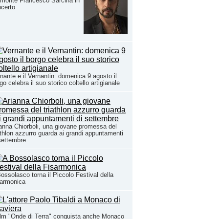
monte Francesco Sarcina in
certo
nante e il Vernantin: domenica 9 agosto il
go celebra il suo storico coltello artigianale
anna Chiorboli, una giovane promessa del
athlon azzurro guarda ai grandi appuntamenti
settembre
ossolasco torna il Piccolo Festival della
sarmonica
film "Onde di Terra" conquista anche Monaco