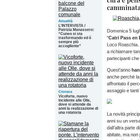
camminata
Attualità
L'INTERVISTA /
Patrizia Manassero:
Domenica 5 lugli
“Cuneo si sta
“
Catri Pass en
trasformando ed è
sempre più
Loco Roaschia. 
accogliente”
a richiamare tan
partecipanti ch
Quest’anno
han
anche perché la 
affrontato il per
assaggio e tant
Cronaca
Vicoforte, nuovo
incidente alle Olle,
dove si attende da
anni la realizzazione di
una rotatoria
La novità princip
anni su un versa
dall’altra parte 
abitate, ma non