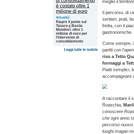
meglio il territo
Il percorso, di c
Attualità
sentieri, prati,
Riapre il ponte sul
fretta, con il pi
Tanaro a Bastia
Mondovì: oltre 1
gastronomiche.
milione di euro per
l’intervento di
consolidamento
Come sempre, il 
partiti con l’aper
Leggi tutte le notizie
riso a Tetto Quat
formaggi a Tett
Piatti semplici, 
accompagnare a
A raccontare il 
Roaschia,
Mari
conoscere Roasch
che ogni anno s
percorso nuovo p
luoghi magari me