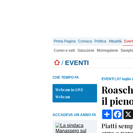
Prima Pagina
Cronaca
Politica
Attualità
Event
Cuneo e valli
Saluzzese
Monregalese
Savigli
/
EVENTI
CHE TEMPO FA
EVENTI
|
07 luglio
Roaschi
Webcam in LIVE
Webcam
il pien
Condividi
Face
ACCADEVA UN ANNO FA
Piatti semp
cura e pen