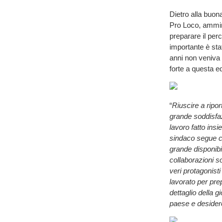
Dietro alla buona
Pro Loco, ammin
preparare il perc
importante è sta
anni non veniva 
forte a questa e
“
Riuscire a ripor
grande soddisfa
lavoro fatto ins
sindaco segue co
grande disponib
collaborazioni s
veri protagonist
lavorato per prep
dettaglio della g
paese e desider