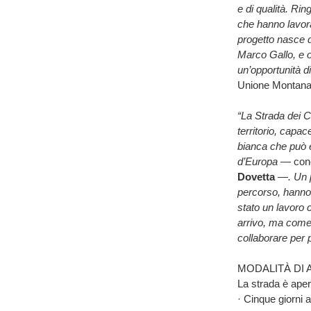
e di qualità. Rin
che hanno lavor
progetto nasce d
Marco Gallo, e o
un’opportunità d
Unione Montana
“La Strada dei C
territorio, capac
bianca che può es
d’Europa —
con
Dovetta
—. Un p
percorso, hanno 
stato un lavoro
arrivo, ma come
collaborare per 
MODALITÀ DI
La strada è apert
· Cinque giorni 