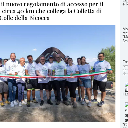
Lan
il nuovo regolamento di accesso per il
e R
 circa 40 km che collega la Colletta di
Colle della Bicocca
Mon
rec
"Mo
5mi
Fo
pre
set
det
I L
"Ca