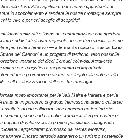
tire nelle Terre Alte significa creare nuove opportunità di
astare lo spopolamento e rendere le nostre montagne sempre
 chi le vive e per chi sceglie di scoprirle”.
anti lavori realizzati e l’anno di sperimentazione con apertura
iamo soddisfatti di aver raggiunto un obiettivo significativo per
à e per l’intero territorio —
afferma il sindaco di Busca,
Ezio
trada dei Cannoni è un progetto di territorio, reso possibile
aborazione unanime dei dieci Comuni coinvolti. Attraversa
e valore paesaggistico e rappresenta un’importante
intercettare e promuovere un turismo legato alla natura, alla
bile e alla valorizzazione delle nostre montagne”
.
ornata molto importante per le Valli Maira e Varaita e per la
i tratta di un percorso di grande interesse naturale e culturale,
il risultato di una collaborazione concreta tra territori che
e squadra, superando i confini amministrativi per costruire
ica capace di valorizzare le proprie peculiarità. Inaugurarlo
o “Scalate Leggendarie” promosso da Terres Monviso,
romuovere il nostro territorio attraverso un turismo sostenibile