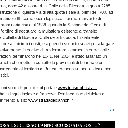
ina, dopo 42 chilometri, al Colle della Bicocca, a quota 2285
truzione di questa via di alta quota risale ai primi del ‘700, ad
manuele III, come opera logistica. Il primo intervento di
aordinaria risale al 1938, quando la Sezione del Genio di
’ordine di adeguare la mulattiera esistente al transito
a Colletta di Busca al Colle della Bicocca. Inizialmente,
 ridurre al minimo i costi, eseguendo soltanto scavi per allargare
ssivamente fu deciso di trasformare la strada in carrellabile
orazioni terminarono nel 1941. Nel 2014 è stato asfaltato un
lometri che mette in contatto le provinciali di Lemma e di
artenente al territorio di Busca, creando un anello ideale per
stici.
ioni sono disponibili sul portale
www.turismobusca.it
,
e in lingua inglese e francese. Per l’acquisto dei ticket è
ferimento al sito
www.stradadeicannoni.it
.
c.s.
 COSA È SUCCESSO L’ANNO SCORSO AD AGOSTO?