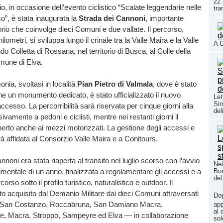
22 
o, in occasione dell’evento ciclistico “Scalate leggendarie nelle
tra
o”, è stata inaugurata la
Strada dei Cannoni
, importante
torio che coinvolge dieci Comuni e due vallate. Il percorso,
ilometri, si sviluppa lungo il crinale tra la Valle Maira e la Valle
A C
do Colletta di Rossana, nel territorio di Busca, al Colle della
mune di Elva.
nia, svoltasi in località
Pian Pietro di Valmala
, dove è stato
e un monumento dedicato, è stato ufficializzato il nuovo
Let
Si
ccesso. La percorribilità sarà riservata per cinque giorni alla
del
vamente a pedoni e ciclisti, mentre nei restanti giorni il
perto anche ai mezzi motorizzati. La gestione degli accessi e
à affidata al Consorzio Valle Maira e a Conitours.
noni era stata riaperta al transito nel luglio scorso con l’avvio
Nei
imentale di un anno, finalizzata a regolamentare gli accessi e a
Bor
del
corso sotto il profilo turistico, naturalistico e outdoor. Il
ato acquisito dal Demanio Militare dai dieci Comuni attraversati
Do
r San Costanzo, Roccabruna, San Damiano Macra,
app
al 
le, Macra, Stroppo, Sampeyre ed Elva — in collaborazione
sol