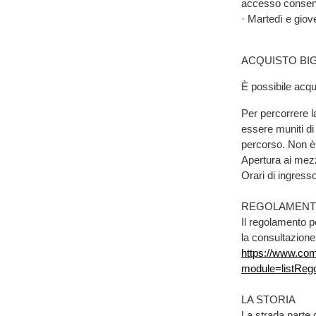
accesso consenti
· Martedì e giov
ACQUISTO BIG
È possibile acqui
Per percorrere l
essere muniti di 
percorso. Non è 
Apertura ai mezz
Orari di ingresso
REGOLAMEN
Il regolamento pe
la consultazione
https://www.com
module=listReg
LA STORIA
La strada parte d