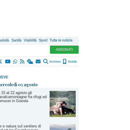
arietà
Sanità
Viabilità
Sport
Tutte le notizie
ABBONATI
Archivio
Mobile
REVE
ercoledì 05 agosto
 15 al 22 agosto gli
valcamontagne fra rifugi ed
omusei in Granda
e e natura sul sentiero di