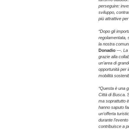
perseguire: inves
sviluppo, contr
più attrattive per
“Dopo gli import
regolamentata, s
la nostra comunit
Donadio
—. La S
grazie alla coll
un’area di grand
opportunità per 
mobilità sosteni
“Questa è una gi
Città di Busca. S
ma soprattutto è 
hanno saputo far
un’offerta turist
durante l’event
contribuisce a p