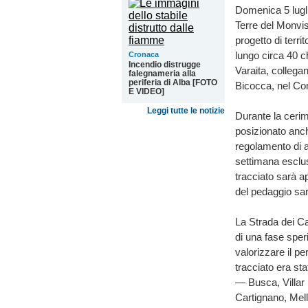
Domenica 5 lugli
Terre del Monvis
progetto di terri
lungo circa 40 ch
Cronaca
Incendio distrugge
Varaita, collegan
falegnameria alla
periferia di Alba [FOTO
Bicocca, nel Co
E VIDEO]
Leggi tutte le notizie
Durante la cerimo
posizionato anch
regolamento di a
settimana esclusi
tracciato sarà a
del pedaggio sar
La Strada dei Can
di una fase sper
valorizzare il per
tracciato era st
— Busca, Villa
Cartignano, Mel