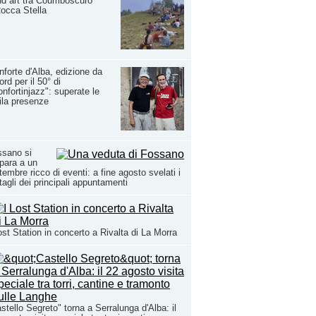
d art tra Coumboscuro
occa Stella
forte d'Alba, edizione da
ord per il 50° di
nfortinjazz": superate le
la presenze
ssano si
para a un
tembre ricco di eventi: a fine agosto svelati i
tagli dei principali appuntamenti
ost Station in concerto a Rivalta di La Morra
stello Segreto" torna a Serralunga d'Alba: il