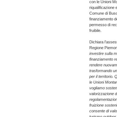
con le Unioni Mon
riqualificazione 
Comune di Busca 
finanziamento d
permesso di recu
fruibile.
Dichiara l’asses
Regione Piemon
investire sulla 
finanziamento re
rendere nuovament
trasformando una
per il territorio.
le Unioni Montane
vogliamo sosten
valorizzazione d
regolamentazione
fruizione sosten
consente di valo
turismo outdoor.