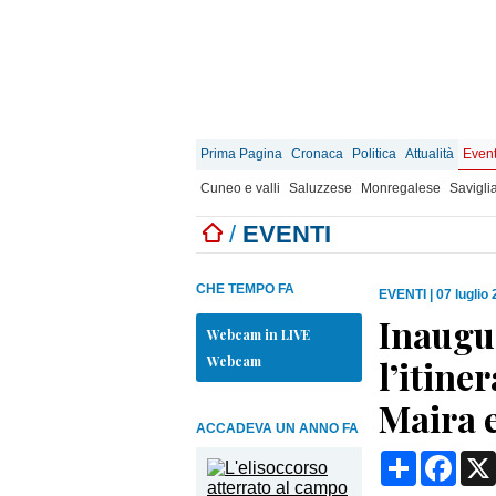
Prima Pagina
Cronaca
Politica
Attualità
Event
Cuneo e valli
Saluzzese
Monregalese
Savigli
/
EVENTI
CHE TEMPO FA
EVENTI
|
07 luglio
Inaugu
Webcam in LIVE
Webcam
l’itiner
Maira e
ACCADEVA UN ANNO FA
Condividi
Face