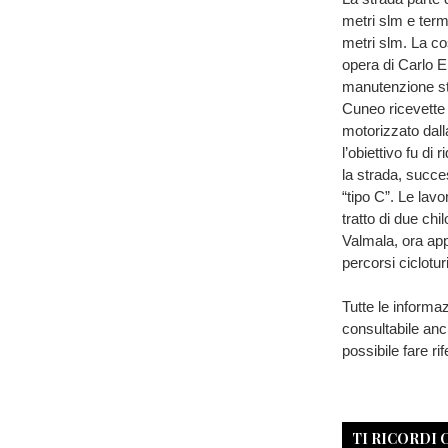
metri slm e term
metri slm. La cos
opera di Carlo E
manutenzione str
Cuneo ricevette l
motorizzato dall
l’obiettivo fu di
la strada, succe
“tipo C”. Le lav
tratto di due chi
Valmala, ora app
percorsi cicloturi
Tutte le informaz
consultabile anch
possibile fare ri
TI RICORDI