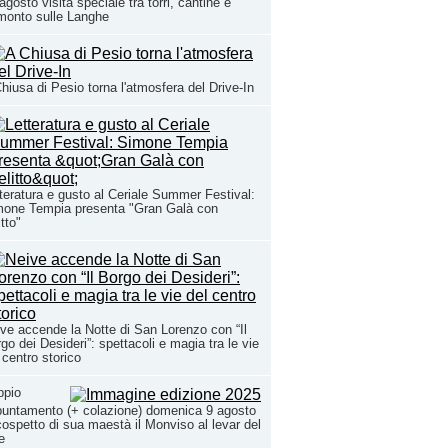
agosto visita speciale tra torri, cantine e
monto sulle Langhe
hiusa di Pesio torna l'atmosfera del Drive-In
teratura e gusto al Ceriale Summer Festival:
mone Tempia presenta "Gran Galà con
itto"
ve accende la Notte di San Lorenzo con “Il
go dei Desideri”: spettacoli e magia tra le vie
 centro storico
ppio
untamento (+ colazione) domenica 9 agosto
cospetto di sua maestà il Monviso al levar del
e