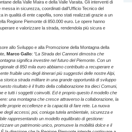
tane della Valle Maira e della Valle Varaita. Gli interventi di
e messa in sicurezza, coordinati dall’Ufficio Tecnico del
in qualità di ente capofila, sono stati realizzati grazie a un
ella Regione Piemonte di 850.000 euro. Le opere hanno
perare e valorizzare la strada, rendendola più sicura e
sore allo Sviluppo e alla Promozione della Montagna della
te,
Marco Gallo
:
“La Strada dei Cannoni dimostra che
montagna significa investire nel futuro del Piemonte. Con un
gionale di 850 mila euro abbiamo contribuito a recuperare e
e fruibile uno degli itinerari più suggestivi delle nostre Alpi,
 storica strada militare in una grande opportunità di sviluppo
 Questo risultato è il frutto della collaborazione tra dieci Comuni,
 e tutti i soggetti coinvolti. Ed è proprio questo il modello che
ere: una montagna che cresce attraverso la collaborazione, la
elle proprie eccellenze e la capacità di fare rete. La nuova
 degli accessi, poi, coniuga tutela ambientale, sicurezza e
ibile rappresentando un modello equilibrato di gestione:
rizzare un patrimonio unico, promuove la mobilità dolce e il
 È la direzione che la Regione Piemonte intende continuare a