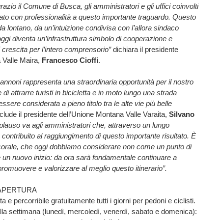
grazio il Comune di Busca, gli amministratori e gli uffici coinvolti
ato con professionalità a questo importante traguardo. Questo
a lontano, da un’intuizione condivisa con l’allora sindaco
ggi diventa un’infrastruttura simbolo di cooperazione e
i crescita per l’intero comprensorio”
dichiara il presidente
 Valle Maira,
Francesco Cioffi
.
annoni rappresenta una straordinaria opportunità per il nostro
e di attrarre turisti in bicicletta e in moto lungo una strada
sere considerata a pieno titolo tra le alte vie più belle
clude il presidente dell’Unione Montana Valle Varaita,
Silvano
lauso va agli amministratori che, attraverso un lungo
contribuito al raggiungimento di questo importante risultato. È
 corale, che oggi dobbiamo considerare non come un punto di
 un nuovo inizio: da ora sarà fondamentale continuare a
promuovere e valorizzare al meglio questo itinerario”.
 APERTURA
a e percorribile gratuitamente tutti i giorni per pedoni e ciclisti.
alla settimana (lunedì, mercoledì, venerdì, sabato e domenica):