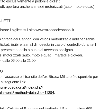
to esclusivamente a pedoni e ciclisti;
edì: apertura anche ai mezzi motorizzati (auto, moto e quad).
LIETTI
stare i biglietti sul sito www.stradadeicannoni.it.
a Strada dei Cannoni con veicoli motorizzati è indispensabile
ticket. Esibire la mail di ricevuta in caso di controllo durante il
presente casello o punto di accesso obbligato.
i motorizzati (auto, moto e quad): martedì e giovedì.
: dalle 06:00 alle 21:00.
TO
r l’accesso e il transito dell’ex Strada Militare è disponibile per
 al seguente link:
une.busca.cn.it/index.php?
olamenti&method=detail&id=11394
.
alla Colletta di Rossana nel territorio di Busca, a circa 600