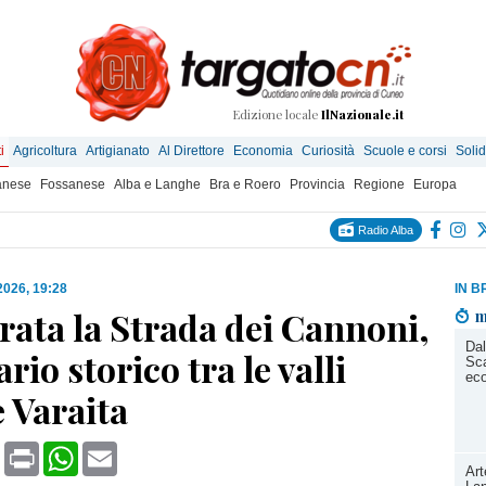
Edizione locale
IlNazionale.it
i
Agricoltura
Artigianato
Al Direttore
Economia
Curiosità
Scuole e corsi
Solid
anese
Fossanese
Alba e Langhe
Bra e Roero
Provincia
Regione
Europa
Radio Alba
 2026, 19:28
IN B
rata la Strada dei Cannoni,
m
Dal
ario storico tra le valli
Sca
ec
 Varaita
book
X
Print
WhatsApp
Email
Art