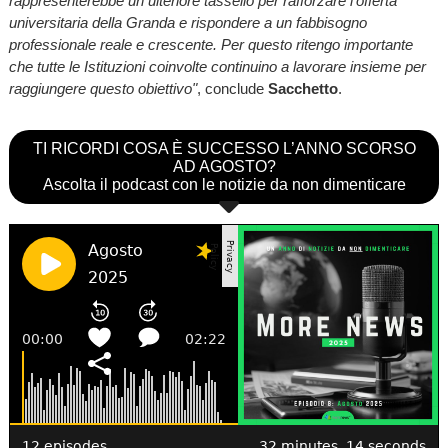
rappresenterebbe un ulteriore tassello per rafforzare l'offerta
universitaria della Granda e rispondere a un fabbisogno
professionale reale e crescente. Per questo ritengo importante
che tutte le Istituzioni coinvolte continuino a lavorare insieme per
raggiungere questo obiettivo"
, conclude
Sacchetto
.
TI RICORDI COSA È SUCCESSO L’ANNO SCORSO
AD AGOSTO?
Ascolta il podcast con le notizie da non dimenticare