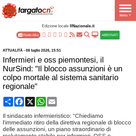
Edizione locale
IlNazionale.it
Radio Alba
ABBONATI
ATTUALITÀ
-
08 luglio 2026
, 15:51
Infermieri e oss piemontesi, il
NurSind: "Il blocco assunzioni è un
colpo mortale al sistema sanitario
regionale"
Condividi
Facebook
X
WhatsApp
Email
Il sindacato infermieristico: "Chiediamo
l'immediato ritiro della direttiva regionale di blocco
delle assunzioni, un piano straordinario di
reclutamento stabile per infermieri, OSS e