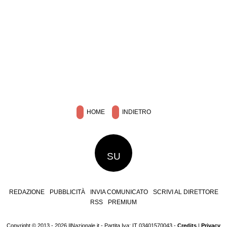
HOME
INDIETRO
SU
REDAZIONE
PUBBLICITÀ
INVIA COMUNICATO
SCRIVI AL DIRETTORE
RSS
PREMIUM
Copyright © 2013 - 2026 IlNazionale.it - Partita Iva: IT 03401570043 -
Credits
|
Privacy