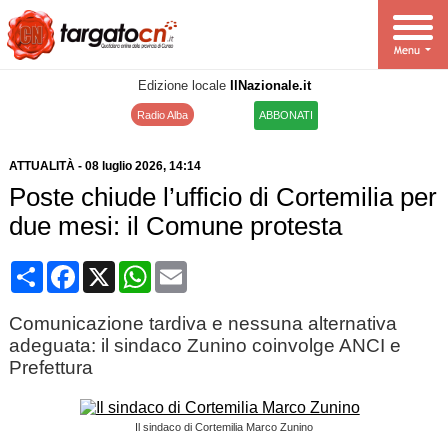
Edizione locale
IlNazionale.it
Radio Alba
ABBONATI
ATTUALITÀ
-
08 luglio 2026
, 14:14
Poste chiude l’ufficio di Cortemilia per
due mesi: il Comune protesta
Condividi
Facebook
X
WhatsApp
Email
Comunicazione tardiva e nessuna alternativa
adeguata: il sindaco Zunino coinvolge ANCI e
Prefettura
Il sindaco di Cortemilia Marco Zunino