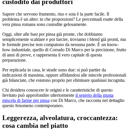
custodito dai produttori
Sapere che servono frumento, riso e soia è la parte facile. Il
problema è un altro: in che proporzioni? Le percentuali esatte della
vera pinsa romana sono custodite gelosamente.
Oggi, oltre alle basi per pinsa già pronte, che dobbiamo
semplicemente scaldare e poi farcire, troviamo i blend già pronti, ma
le formule precise non compaiono da nessuna parte. È un know-
how industriale, quello di Corrado Di Marco per la precisione, frutto
di anni di prove, e rappresenta il vero capitale di questa
preparazione.
Per replicarla in casa, le strade sono due: si può partire da
indicazioni di massima, oppure affidandosi alle miscele professionali
già bilanciate, che esistono proprio per eliminare qualsiasi incognita.
Chi desidera conoscere le origini e le caratteristiche di questo
lievitato può approfondire ulteriormente
il segreto della giusta
miscela di farine per pinsa
con Di Marco, che racconta nel dettaglio
questo fenomeno contemporaneo.
Leggerezza, alveolatura, croccantezza:
cosa cambia nel piatto