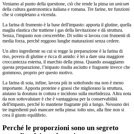
Veniamo al punto della questione, ciò che rende la pinsa un
unicum
della cultura gastronomica italiana e romana. Tre farine, tre funzioni
che si completano a vicenda.
La farina di frumento è la base dell'impasto: apporta il glutine, quella
maglia elastica che trattiene i gas della lievitazione e dà struttura.
Senza, l'impasto non crescerebbe. Di solito si lavora con frumenti di
media forza, perché reggono lunghe maturazioni senza cedere.
Un altro ingrediente su cui si regge la preparazione è la farina di
riso, povera di glutine e ricca di amido: è lei a dare una maggiore
croccantezza esterna, il marchio della pinsa. Quando assaggiamo
questa preparazione, l’impasto risulta asciutto e fragrante invece che
gommoso, proprio per questo motivo.
La farina di soia, infine, lavora più in sottofondo ma non è meno
importante. Apporta proteine e grassi che migliorano la struttura,
aiutano la doratura in cottura e incidono sulla morbidezza. Altra nota
da non sottovalutare è che è vantaggiosa per la conservabilità
dell'impasto, perché lo mantiene fragrante più a lungo. Nessuno dei
tre ingredienti può mancare nella pinsa: tolto uno, alla fine non si
crea il giusto equilibrio.
Perché le proporzioni sono un segreto