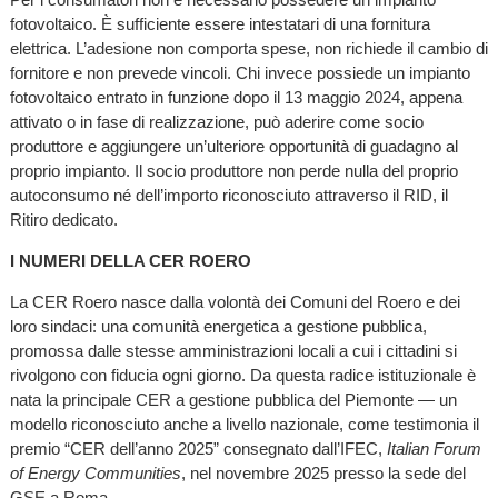
fotovoltaico. È sufficiente essere intestatari di una fornitura
elettrica. L’adesione non comporta spese, non richiede il cambio di
fornitore e non prevede vincoli. Chi invece possiede un impianto
fotovoltaico entrato in funzione dopo il 13 maggio 2024, appena
attivato o in fase di realizzazione, può aderire come socio
produttore e aggiungere un’ulteriore opportunità di guadagno al
proprio impianto. Il socio produttore non perde nulla del proprio
autoconsumo né dell’importo riconosciuto attraverso il RID, il
Ritiro dedicato.
I NUMERI DELLA CER ROERO
La CER Roero nasce dalla volontà dei Comuni del Roero e dei
loro sindaci: una comunità energetica a gestione pubblica,
promossa dalle stesse amministrazioni locali a cui i cittadini si
rivolgono con fiducia ogni giorno. Da questa radice istituzionale è
nata la principale CER a gestione pubblica del Piemonte — un
modello riconosciuto anche a livello nazionale, come testimonia il
premio “CER dell’anno 2025” consegnato dall’IFEC,
Italian Forum
of Energy Communities
, nel novembre 2025 presso la sede del
GSE a Roma.