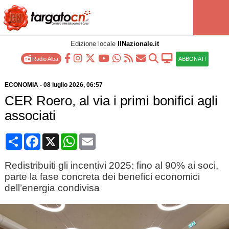
Edizione locale
IlNazionale.it
Radio Alba
ABBONATI
ECONOMIA
-
08 luglio 2026
, 06:57
CER Roero, al via i primi bonifici agli
associati
Condividi
Facebook
X
WhatsApp
Email
Redistribuiti gli incentivi 2025: fino al 90% ai soci,
parte la fase concreta dei benefici economici
dell’energia condivisa