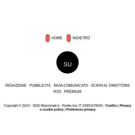
HOME
INDIETRO
SU
REDAZIONE
PUBBLICITÀ
INVIA COMUNICATO
SCRIVI AL DIRETTORE
RSS
PREMIUM
Copyright © 2013 - 2026 IlNazionale.it - Partita Iva: IT 03401570043 -
Credits
|
Privacy
e cookie policy
|
Preferenze privacy