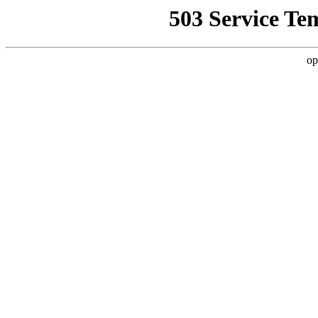
503 Service Te
op