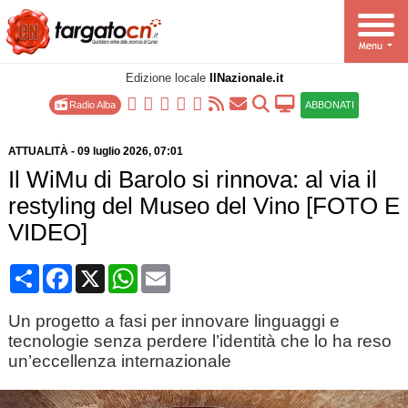
Edizione locale
IlNazionale.it
Radio Alba
ABBONATI
ATTUALITÀ
-
09 luglio 2026
, 07:01
Il WiMu di Barolo si rinnova: al via il
restyling del Museo del Vino [FOTO E
VIDEO]
Condividi
Facebook
X
WhatsApp
Email
Un progetto a fasi per innovare linguaggi e
tecnologie senza perdere l’identità che lo ha reso
un’eccellenza internazionale