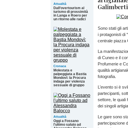
Attualità
Galimberti
Dall’overtourism al
turismo di prossimità
in Langa e Roero per
un ritorno alle radici
Sono stati gli art
i protagonisti di
centrale piazza 
La manifestazion
di Cuneo e il co
Profumerie e Co
Cronaca
qualità artigiana
Molestata e
palpeggiata a Bastia
fotografia.
Mondovì: la Procura
indaga per violenza
sessuale di gruppo
L’evento si è sv
partecipanti, sot
settore, le qual
dei singoli artigi
Le gare sono sta
Attualità
Oggi a Fossano
partecipazione di
l'ultimo saluto ad