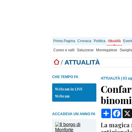
Prima Pagina
Cronaca
Politica
Attualità
Event
Cuneo e valli
Saluzzese
Monregalese
Savigli
/
ATTUALITÀ
CHE TEMPO FA
ATTUALITÀ
|
03 ag
Confar
Webcam in LIVE
Webcam
binomi
Condividi
Face
ACCADEVA UN ANNO FA
La magica n
artigianale