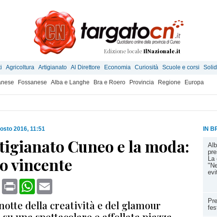
Edizione locale
IlNazionale.it
i
Agricoltura
Artigianato
Al Direttore
Economia
Curiosità
Scuole e corsi
Solid
anese
Fossanese
Alba e Langhe
Bra e Roero
Provincia
Regione
Europa
osto 2016, 11:51
IN B
tigianato Cuneo e la moda:
Alb
pre
o vincente
La 
"Ne
evi
book
X
Print
WhatsApp
Email
Pre
otte della creatività e del glamour
fes
 su una spettacolare e affollata piazza