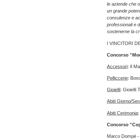
le aziende che 
un grande potenz
consulenze e ac
professionali e d
sostenerne la cr
I VINCITORI 
Concorso “Mod
Accessori
: Il M
Pelliccerie
: Bosc
Gioielli
: Gioielli
Abiti Giorno/Ser
Abiti Cerimonia
:
Concorso “Cogl
Marco Dompè -