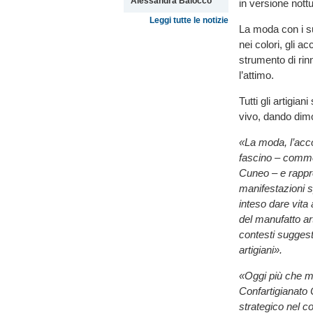
Alessandra Balocco
in versione nott
Leggi tutte le notizie
La moda con i suo
nei colori, gli a
strumento di rinn
l’attimo.
Tutti gli artigian
vivo, dando dimo
«La moda, l’accon
fascino – com
Cuneo – e rappre
manifestazioni s
inteso dare vita
del manufatto a
contesti suggesti
artigiani».
«Oggi più che m
Confartigianato 
strategico nel c