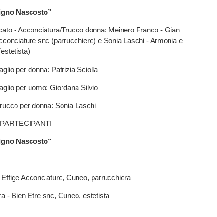
Cigno Nascosto”
icato - Acconciatura/Trucco donna
: Meinero Franco - Gian
cconciature snc (parrucchiere) e Sonia Laschi - Armonia e
estetista)
Taglio per donna
: Patrizia Sciolla
Taglio per uomo
: Giordana Silvio
Trucco per donna
: Sonia Laschi
I PARTECIPANTI
Cigno Nascosto”
 - Effige Acconciature, Cuneo, parrucchiera
a - Bien Etre snc, Cuneo, estetista