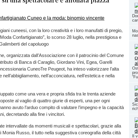
Dom
car
igiani cuneesi, con la loro creatività e i loro manufatti di pregio,
Mom
nas
 “Moda Confartigianato”, lo scorso 28 luglio, nella prestigiosa e
Galimberti del capoluogo
e, organizzata dall’Associazione con il patrocinio del Comune
ntributo di Banca di Caraglio, Giordano Vini, Egea, Garelli
Ost
ncessionaria CuneoTre Peugeot, ha inteso valorizzare l’alta
pro
le nell’abbigliamento, nell’acconciatura, nell’estetica e nella
“Fu
iluppato come una vera e propria sfida tra le trenta aziende
toposte al vaglio di quattro giurie di esperti, una per ogni
Sic
i hanno avuto l’arduo compito di valutare l’impegno e la capacità
ric
ani, decretando alla fine i vincitori.
te intervallate da momenti musicali e spettacolari, grazie alla
 Monia Russo, il tutto nella suggestiva coreografia della città
Il 