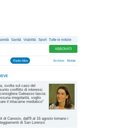
arietà
Sanità
Viabilità
Sport
Tutte le notizie
ABBONATI
Radio Alba
Archivio
Mobile
REVE
a, svolta sul caso del
sunto conflitto di interessi.
consigliera Galeasso lascia:
ssuna irregolarità, voglio
tare il tritacarne mediatico"
it di Canosio, dall'8 al 16 agosto tornano i
teggiamenti di San Lorenzo