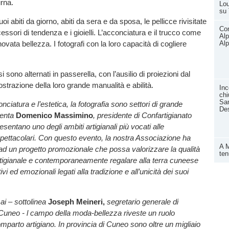
urna.
Lou
su
i abiti da giorno, abiti da sera e da sposa, le pellicce rivisitate
Con
ccessori di tendenza e i gioielli. L’acconciatura e il trucco come
Alp
ovata bellezza. I fotografi con la loro capacità di cogliere
Alp
i si sono alternati in passerella, con l’ausilio di proiezioni dal
strazione della loro grande manualità e abilità.
Inc
chi
San
ciatura e l’estetica, la fotografia sono settori di grande
Des
menta
Domenico Massimino
, presidente di Confartigianato
sentano uno degli ambiti artigianali più vocati alle
pettacolari. Con questo evento, la nostra Associazione ha
A M
 ad un progetto promozionale che possa valorizzare la qualità
ten
rtigianale e contemporaneamente regalare alla terra cuneese
vi ed emozionali legati alla tradizione e all’unicità dei suoi
ai – sottolinea
Joseph Meineri,
segretario generale di
Cuneo - l campo della moda-bellezza riveste un ruolo
omparto artigiano. In provincia di Cuneo sono oltre un migliaio