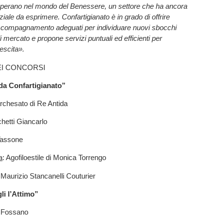
operano nel mondo del Benessere, un settore che ha ancora
iale da esprimere. Confartigianato è in grado di offrire
compagnamento adeguati per individuare nuovi sbocchi
i mercato e propone servizi puntuali ed efficienti per
escita».
DEI CONCORSI
a Confartigianato”
archesato di Re Antida
hetti Giancarlo
 Tassone
a
: Agofiloestile di Monica Torrengo
 Maurizio Stancanelli Couturier
i l’Attimo”
 Fossano