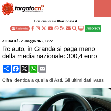
Edizione locale
IlNazionale.it
Radio Alba
ABBONATI
ATTUALITÀ
-
23 maggio 2022
, 07:22
Rc auto, in Granda si paga meno
della media nazionale: 300,4 euro
Condividi
Facebook
X
WhatsApp
Email
Cifra identica a quella di Asti. Gli ultimi dati Ivass