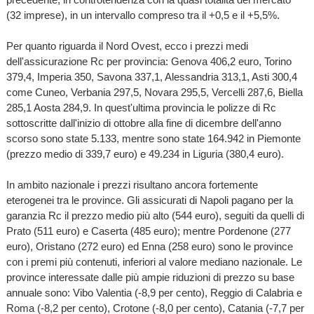
(32 imprese), in un intervallo compreso tra il +0,5 e il +5,5%.
Per quanto riguarda il Nord Ovest, ecco i prezzi medi
dell'assicurazione Rc per provincia: Genova 406,2 euro, Torino
379,4, Imperia 350, Savona 337,1, Alessandria 313,1, Asti 300,4
come Cuneo, Verbania 297,5, Novara 295,5, Vercelli 287,6, Biella
285,1 Aosta 284,9. In quest'ultima provincia le polizze di Rc
sottoscritte dall'inizio di ottobre alla fine di dicembre dell'anno
scorso sono state 5.133, mentre sono state 164.942 in Piemonte
(prezzo medio di 339,7 euro) e 49.234 in Liguria (380,4 euro).
In ambito nazionale i prezzi risultano ancora fortemente
eterogenei tra le province. Gli assicurati di Napoli pagano per la
garanzia Rc il prezzo medio più alto (544 euro), seguiti da quelli di
Prato (511 euro) e Caserta (485 euro); mentre Pordenone (277
euro), Oristano (272 euro) ed Enna (258 euro) sono le province
con i premi più contenuti, inferiori al valore mediano nazionale. Le
province interessate dalle più ampie riduzioni di prezzo su base
annuale sono: Vibo Valentia (-8,9 per cento), Reggio di Calabria e
Roma (-8,2 per cento), Crotone (-8,0 per cento), Catania (-7,7 per