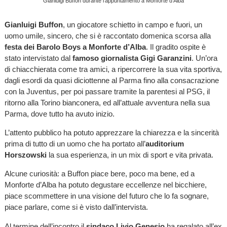
Gianluigi Buffon durante l'appuntamento a Monforte d'Alba
Gianluigi Buffon
, un giocatore schietto in campo e fuori, un
uomo umile, sincero, che si è raccontato domenica scorsa alla
festa dei Barolo Boys a Monforte d’Alba
. Il gradito ospite è
stato intervistato dal
famoso giornalista Gigi Garanzini
. Un’ora
di chiacchierata come tra amici, a ripercorrere la sua vita sportiva,
dagli esordi da quasi diciottenne al Parma fino alla consacrazione
con la Juventus, per poi passare tramite la parentesi al PSG, il
ritorno alla Torino bianconera, ed all’attuale avventura nella sua
Parma, dove tutto ha avuto inizio.
L’attento pubblico ha potuto apprezzare la chiarezza e la sincerità
prima di tutto di un uomo che ha portato all’
auditorium
Horszowski
la sua esperienza, in un mix di sport e vita privata.
Alcune curiosità: a Buffon piace bere, poco ma bene, ed a
Monforte d’Alba ha potuto degustare eccellenze nel bicchiere,
piace scommettere in una visione del futuro che lo fa sognare,
piace parlare, come si è visto dall’intervista.
Al termine dell’incontro il
sindaco Livio Genesio
ha regalato all’ex