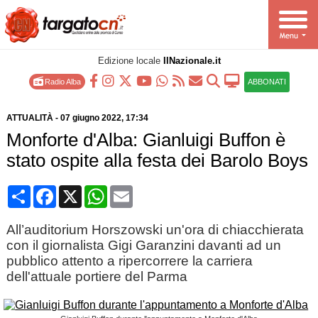
Edizione locale
IlNazionale.it
Radio Alba
ABBONATI
ATTUALITÀ
-
07 giugno 2022
, 17:34
Monforte d'Alba: Gianluigi Buffon è
stato ospite alla festa dei Barolo Boys
Condividi
Facebook
X
WhatsApp
Email
All’auditorium Horszowski un'ora di chiacchierata
con il giornalista Gigi Garanzini davanti ad un
pubblico attento a ripercorrere la carriera
dell'attuale portiere del Parma