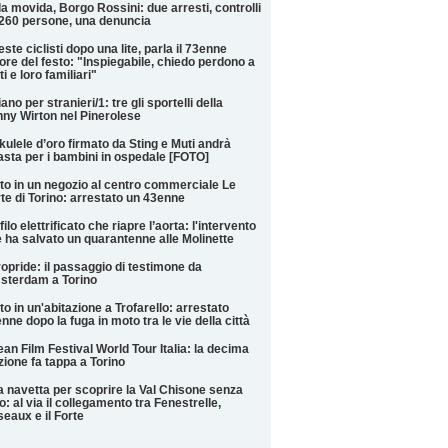
a movida, Borgo Rossini: due arresti, controlli
260 persone, una denuncia
este ciclisti dopo una lite, parla il 73enne
ore del festo: "Inspiegabile, chiedo perdono a
iti e loro familiari"
liano per stranieri/1: tre gli sportelli della
ny Wirton nel Pinerolese
kulele d’oro firmato da Sting e Muti andrà
'asta per i bambini in ospedale [FOTO]
to in un negozio al centro commerciale Le
te di Torino: arrestato un 43enne
filo elettrificato che riapre l’aorta: l'intervento
 ha salvato un quarantenne alle Molinette
opride: il passaggio di testimone da
sterdam a Torino
to in un'abitazione a Trofarello: arrestato
nne dopo la fuga in moto tra le vie della città
an Film Festival World Tour Italia: la decima
zione fa tappa a Torino
 navetta per scoprire la Val Chisone senza
o: al via il collegamento tra Fenestrelle,
eaux e il Forte