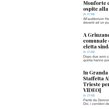
Monforte d
ospite alla
(h. 17:34)
All’auditorium Ho
davanti ad un pub
A Grinzane
comunale 
eletta sin
(h. 17:25)
Dopo due anni ca
quinta hanno por
In Granda 
Staffetta A
Trieste pe
VIDEO]
(h. 17:03)
Partiti da Demon
Doi, i corridori 