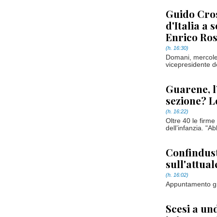
Guido Cros
d'Italia a
Enrico Ro
(h. 16:30)
Domani, mercoled
vicepresidente d
Guarene, l
sezione? L
(h. 16:22)
Oltre 40 le firme
dell’infanzia. "A
Confindus
sull'attua
(h. 16:02)
Appuntamento gi
Scesi a und