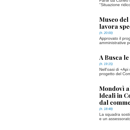
Parte da Cuneo la
“Situazione ridico
Museo del 
lavora spe
(h. 20:00)
Approvato il prog
amministrative pe
A Busca le
(h. 19:15)
Nell'oasi di +Api 
progetto del Co
Mondovì al
Ideali in 
dal comme
(h. 18:48)
La squadra sosti
e un assessorato