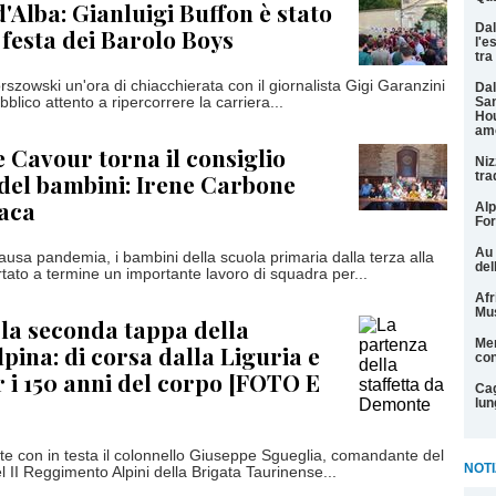
'Alba: Gianluigi Buffon è stato
Dal
 festa dei Barolo Boys
l'e
tra
rszowski un'ora di chiacchierata con il giornalista Gigi Garanzini
Dal
blico attento a ripercorrere la carriera...
San
Hou
am
 Cavour torna il consiglio
Niz
del bambini: Irene Carbone
tra
daca
Alp
For
Au 
usa pandemia, i bambini della scuola primaria dalla terza alla
del
tato a termine un importante lavoro di squadra per...
Afr
Mu
la seconda tappa della
Men
lpina: di corsa dalla Liguria e
con
r i 150 anni del corpo [FOTO E
Cag
lun
te con in testa il colonnello Giuseppe Sgueglia, comandante del
NOTI
del II Reggimento Alpini della Brigata Taurinense...