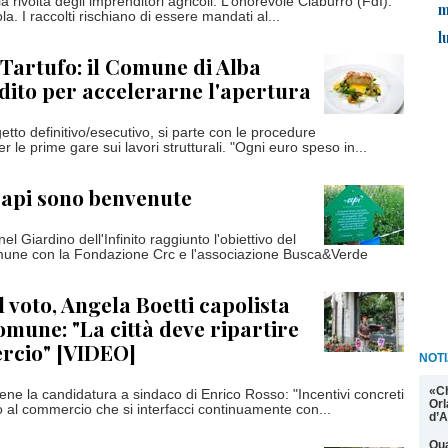
 rivolta degli imprenditori agricoli. L’onorevole Ciaburro (FdI):
m
la. I raccolti rischiano di essere mandati al...
l
Tartufo: il Comune di Alba
dito per accelerarne l'apertura
etto definitivo/esecutivo, si parte con le procedure
r le prime gare sui lavori strutturali. "Ogni euro speso in...
 api sono benvenute
nel Giardino dell'Infinito raggiunto l'obiettivo del
mune con la Fondazione Crc e l'associazione Busca&Verde
 voto, Angela Boetti capolista
Comune: "La città deve ripartire
rcio" [VIDEO]
NOTI
«C
ene la candidatura a sindaco di Enrico Rosso: "Incentivi concreti
Orl
 al commercio che si interfacci continuamente con...
d’A
Qua