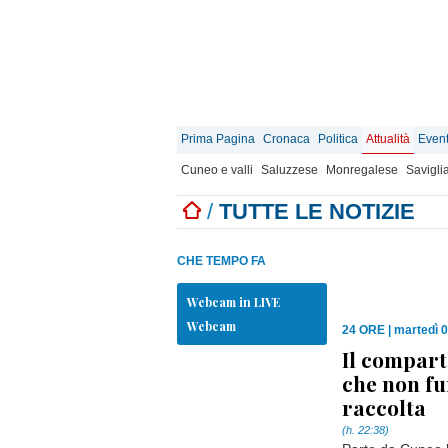
Prima Pagina
Cronaca
Politica
Attualità
Event
Cuneo e valli
Saluzzese
Monregalese
Savigli
/
TUTTE LE NOTIZIE
CHE TEMPO FA
Webcam in LIVE
Webcam
24 ORE
|
martedì 0
Il compart
che non fu
raccolta
(h. 22:38)