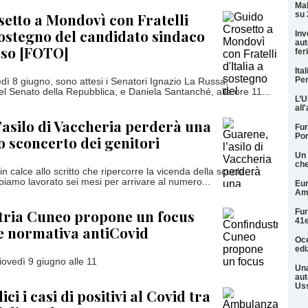
Mal
etto a Mondovì con Fratelli
su 
 sostegno del candidato sindaco
Inv
aut
sso [FOTO]
fer
Ita
Pen
ì 8 giugno, sono attesi i Senatori Ignazio La Russa,
el Senato della Repubblica, e Daniela Santanché, alle ore 11...
L’U
all
’asilo di Vaccheria perderà una
Fur
Por
o sconcerto dei genitori
Un 
che
 in calce allo scritto che ripercorre la vicenda della scuola
bbiamo lavorato sei mesi per arrivare al numero...
Eur
Am
tria Cuneo propone un focus
Fur
41e
le normativa antiCovid
Oce
edi
ovedì 9 giugno alle 11
Una
aut
Uss
ici i casi di positivi al Covid tra