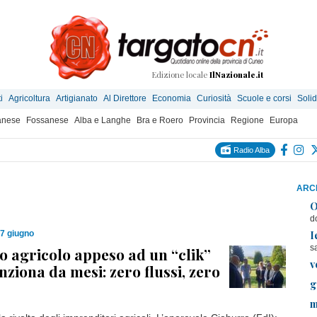
Edizione locale
IlNazionale.it
i
Agricoltura
Artigianato
Al Direttore
Economia
Curiosità
Scuole e corsi
Solid
anese
Fossanese
Alba e Langhe
Bra e Roero
Provincia
Regione
Europa
Radio Alba
ARCH
O
d
I
7 giugno
s
o agricolo appeso ad un “clik”
v
nziona da mesi: zero flussi, zero
g
m