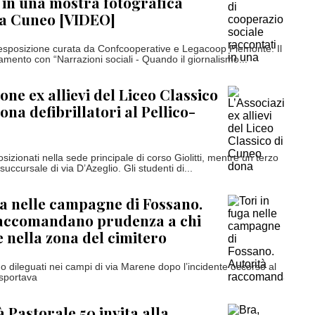
 in una mostra fotografica
 a Cuneo [VIDEO]
l'esposizione curata da Confcooperative e Legacoop Piemonte. Il
mento con “Narrazioni sociali - Quando il giornalismo...
one ex allievi del Liceo Classico
na defibrillatori al Pellico-
sizionati nella sede principale di corso Giolitti, mentre un terzo
succursale di via D’Azeglio. Gli studenti di...
ga nelle campagne di Fossano.
raccomandano prudenza a chi
e nella zona del cimitero
no dileguati nei campi di via Marene dopo l’incidente occorso al
asportava
à Pastorale 50 invita alla