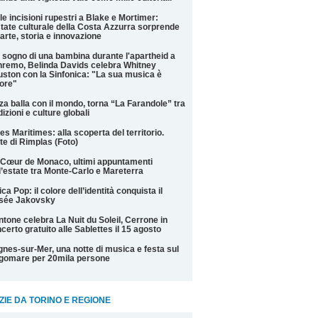
le incisioni rupestri a Blake e Mortimer:
state culturale della Costa Azzurra sorprende
 arte, storia e innovazione
 sogno di una bambina durante l'apartheid a
remo, Belinda Davids celebra Whitney
ston con la Sinfonica: "La sua musica è
ore"
za balla con il mondo, torna “La Farandole” tra
dizioni e culture globali
es Maritimes: alla scoperta del territorio.
te di Rimplas (Foto)
Cœur de Monaco, ultimi appuntamenti
l’estate tra Monte-Carlo e Mareterra
ica Pop: il colore dell’identità conquista il
sée Jakovsky
tone celebra La Nuit du Soleil, Cerrone in
certo gratuito alle Sablettes il 15 agosto
nes-sur-Mer, una notte di musica e festa sul
gomare per 20mila persone
ZIE DA TORINO E REGIONE