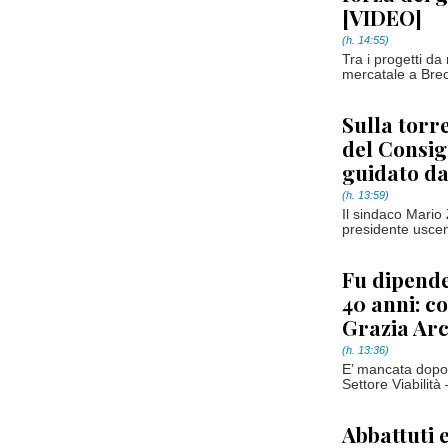
[VIDEO]
(h. 14:55)
Tra i progetti da
mercatale a Breo
Sulla torr
del Consig
guidato d
(h. 13:59)
Il sindaco Mario 
presidente uscen
Fu dipende
40 anni: c
Grazia Arc
(h. 13:36)
E’ mancata dopo
Settore Viabilit
Abbattuti 