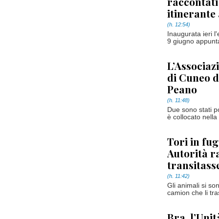
raccontati
itinerante
(h. 12:54)
Inaugurata ieri 
9 giugno appunta
L’Associazi
di Cuneo do
Peano
(h. 11:48)
Due sono stati po
è collocato nella 
Tori in fu
Autorità 
transitass
(h. 11:42)
Gli animali si so
camion che li tr
Bra, l’Unit