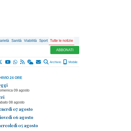
arietà
Sanità
Viabilità
Sport
Tutte le notizie
ABBONATI
Archivio
Mobile
IVIO 24 ORE
ggi
omenica 09 agosto
eri
abato 08 agosto
enerdì 07 agosto
iovedì 06 agosto
ercoledì 05 agosto