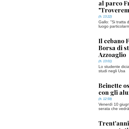
al parco Fr
"Troveremo
(h. 13:22)
Gallo: "Si tratta 
luogo particolar
Il cebano 
Borsa di s
Azzoaglio
(h. 13:01)
Lo studente dicia
studi negli Usa
Beinette os
con gli al
(h. 12:59)
Venerdì 10 giugn
serata che vedrà 
Trent'anni