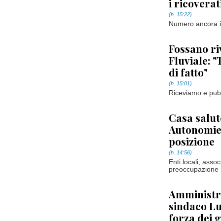
i ricovera
(h. 15:22)
Numero ancora in
Fossano ri
Fluviale: "
di fatto"
(h. 15:01)
Riceviamo e pub
Casa salute
Autonomie
posizione
(h. 14:56)
Enti locali, asso
preoccupazione pe
Amministra
sindaco Lu
forza dei g