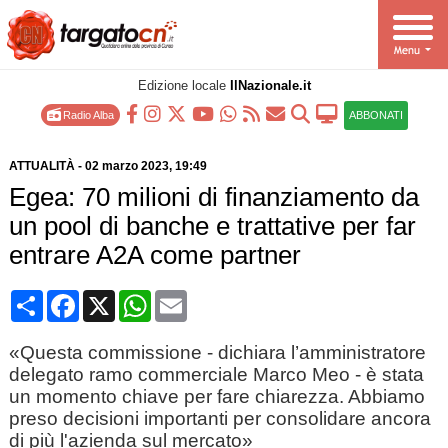
Edizione locale
IlNazionale.it
Radio Alba
ABBONATI
ATTUALITÀ
-
02 marzo 2023
, 19:49
Egea: 70 milioni di finanziamento da
un pool di banche e trattative per far
entrare A2A come partner
Condividi
Facebook
X
WhatsApp
Email
«Questa commissione - dichiara l’amministratore
delegato ramo commerciale Marco Meo - è stata
un momento chiave per fare chiarezza. Abbiamo
preso decisioni importanti per consolidare ancora
di più l'azienda sul mercato»