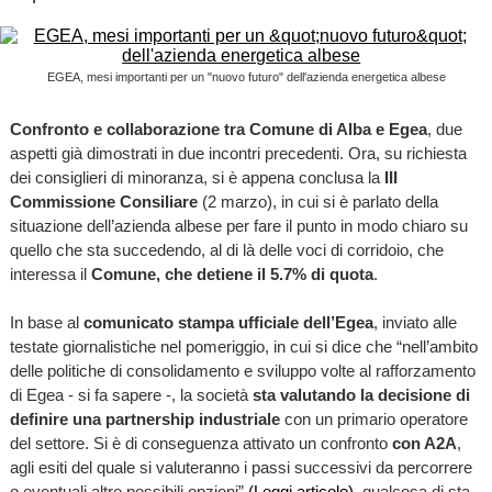
EGEA, mesi importanti per un "nuovo futuro" dell'azienda energetica albese
Confronto e collaborazione tra Comune di Alba e Egea
, due
aspetti già dimostrati in due incontri precedenti. Ora, su richiesta
dei consiglieri di minoranza, si è appena conclusa la
III
Commissione Consiliare
(2 marzo), in cui si è parlato della
situazione dell’azienda albese per fare il punto in modo chiaro su
quello che sta succedendo, al di là delle voci di corridoio, che
interessa il
Comune, che detiene il 5.7% di quota
.
In base al
comunicato stampa ufficiale dell’Egea
, inviato alle
testate giornalistiche nel pomeriggio, in cui si dice che “nell’ambito
delle politiche di consolidamento e sviluppo volte al rafforzamento
di Egea - si fa sapere -, la società
sta valutando la decisione di
definire una partnership industriale
con un primario operatore
del settore. Si è di conseguenza attivato un confronto
con A2A
,
agli esiti del quale si valuteranno i passi successivi da percorrere
o eventuali altre possibili opzioni”
(Leggi articolo)
, qualcosa di sta