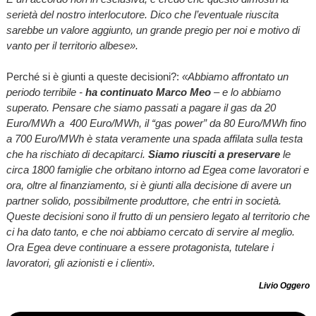
serietà del nostro interlocutore. Dico che l’eventuale riuscita
sarebbe un valore aggiunto, un grande pregio per noi e motivo di
vanto per il territorio albese».
Perché si è giunti a queste decisioni?:
«Abbiamo affrontato un
periodo terribile -
ha c
ontinuato Marco Meo
– e lo abbiamo
superato. Pensare che siamo passati a pagare il gas da 20
Euro/MWh a 400 Euro/MWh, il “gas power” da 80 Euro/MWh fino
a 700 Euro/MWh è stata veramente una spada affilata sulla testa
che ha rischiato di decapitarci.
Siamo riusciti a preservare
le
circa 1800 famiglie che orbitano intorno ad Egea come lavoratori e
ora, oltre al finanziamento, si è giunti alla decisione di avere un
partner solido, possibilmente produttore, che entri in società.
Queste decisioni sono il frutto di un pensiero legato al territorio che
ci ha dato tanto, e che noi abbiamo cercato di servire al meglio.
Ora Egea deve continuare a essere protagonista, tutelare i
lavoratori, gli azionisti e i clienti».
Livio Oggero