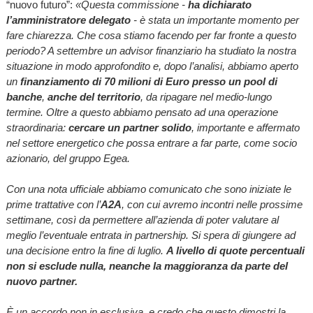
“nuovo futuro”:
«Questa commissione -
ha dichiarato
l’amministratore delegato
- è stata un importante momento per
fare chiarezza. Che cosa stiamo facendo per far fronte a questo
periodo? A settembre un advisor finanziario ha studiato la nostra
situazione in modo approfondito e, dopo l’analisi, abbiamo aperto
un
finanziamento di 70 milioni di Euro presso un pool di
banche
,
anche del territorio
, da ripagare nel medio-lungo
termine. Oltre a questo abbiamo pensato ad una operazione
straordinaria:
cercare un partner solido
, importante e affermato
nel settore energetico che possa entrare a far parte, come socio
azionario, del gruppo Egea.
Con una nota ufficiale abbiamo comunicato che sono iniziate le
prime trattative con l’
A2A
, con cui avremo incontri nelle prossime
settimane, così da permettere all’azienda di poter valutare al
meglio l’eventuale entrata in partnership. Si spera di giungere ad
una decisione entro la fine di luglio.
A livello di quote percentuali
non si esclude nulla, neanche la maggioranza da parte del
nuovo partner.
È un accordo non in esclusiva, e credo che questo dimostri la