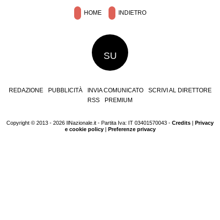
HOME
INDIETRO
SU
REDAZIONE
PUBBLICITÀ
INVIA COMUNICATO
SCRIVI AL DIRETTORE
RSS
PREMIUM
Copyright © 2013 - 2026 IlNazionale.it - Partita Iva: IT 03401570043 -
Credits
|
Privacy
e cookie policy
|
Preferenze privacy