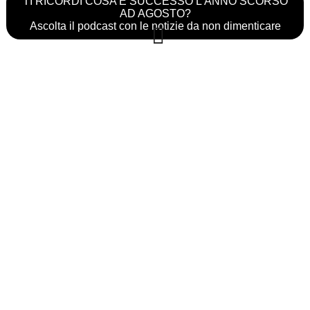
TI RICORDI COSA È SUCCESSO L’ANNO SCORSO
AD AGOSTO?
Ascolta il podcast con le notizie da non dimenticare