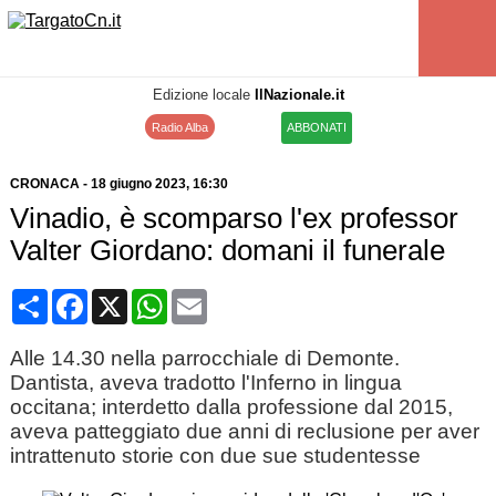
Edizione locale
IlNazionale.it
Radio Alba
ABBONATI
CRONACA
-
18 giugno 2023
, 16:30
Vinadio, è scomparso l'ex professor
Valter Giordano: domani il funerale
Condividi
Facebook
X
WhatsApp
Email
Alle 14.30 nella parrocchiale di Demonte.
Dantista, aveva tradotto l'Inferno in lingua
occitana; interdetto dalla professione dal 2015,
aveva patteggiato due anni di reclusione per aver
intrattenuto storie con due sue studentesse