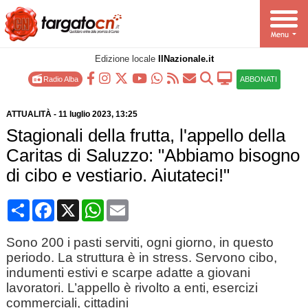
Edizione locale
IlNazionale.it
Radio Alba
ABBONATI
ATTUALITÀ
-
11 luglio 2023
, 13:25
Stagionali della frutta, l'appello della
Caritas di Saluzzo: "Abbiamo bisogno
di cibo e vestiario. Aiutateci!"
Condividi
Facebook
X
WhatsApp
Email
Sono 200 i pasti serviti, ogni giorno, in questo
periodo. La struttura è in stress. Servono cibo,
indumenti estivi e scarpe adatte a giovani
lavoratori. L’appello è rivolto a enti, esercizi
commerciali, cittadini