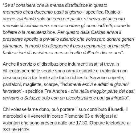
“Se si considera che la mensa distribuisce in questo
momento circa duecento pasti al giorno
- specifica Rubiolo -
a
nche valutando solo un euro per pasto, si arriva ad un costo
mensile di seimila euro, senza contare gli oneri indiretti, come le
bollette o la manutenzione. Per questo dalla Caritas arriva il
pressante appello a privati o aziende che volessero donare generi
alimentari, in modo da alleggerire il peso economico di una delle
tante azioni di assistenza messe in atto dall’ente diocesano"
.
Anche il servizio di distribuzione indumenti usati si trova in
difficoltà: perché le scorte sono ormai esaurite e i volontari non
riescono più a far fronte alle tante richiesta. Servono coperte,
pantaloni, magliette, scarpe,
"indumenti estivi e adatti ai giovani
lavoratori
- specifica Fra Andrea -
che nella maggior parte dei casi
arrivano a Saluzzo solo con un piccolo zaino e con gli infradito".
Chi volesse farne dono, può portare il suo contributo il lunedì, il
mercoledì e il venerdì in corso Piemonte 63 e rivolgersi ai
volontari che sono presenti dalle ore 17,30. Oppure telefonare al
333 6504439.