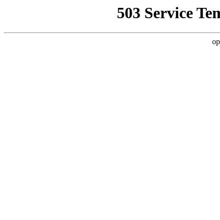
503 Service Te
op