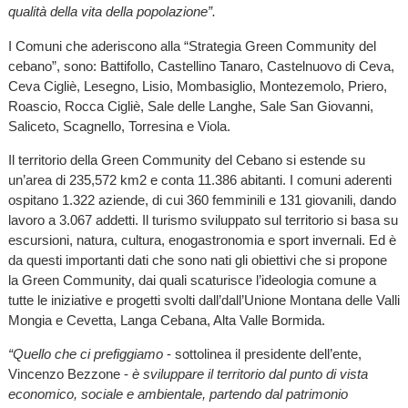
qualità della vita della popolazione”.
I Comuni che aderiscono alla “Strategia Green Community del
cebano”, sono: Battifollo, Castellino Tanaro, Castelnuovo di Ceva,
Ceva Cigliè, Lesegno, Lisio, Mombasiglio, Montezemolo, Priero,
Roascio, Rocca Cigliè, Sale delle Langhe, Sale San Giovanni,
Saliceto, Scagnello, Torresina e Viola.
Il territorio della Green Community del Cebano si estende su
un’area di 235,572 km2 e conta 11.386 abitanti. I comuni aderenti
ospitano 1.322 aziende, di cui 360 femminili e 131 giovanili, dando
lavoro a 3.067 addetti. Il turismo sviluppato sul territorio si basa su
escursioni, natura, cultura, enogastronomia e sport invernali. Ed è
da questi importanti dati che sono nati gli obiettivi che si propone
la Green Community, dai quali scaturisce l’ideologia comune a
tutte le iniziative e progetti svolti dall’dall’Unione Montana delle Valli
Mongia e Cevetta, Langa Cebana, Alta Valle Bormida.
“Quello che ci prefiggiamo
- sottolinea il presidente dell’ente,
Vincenzo Bezzone -
è sviluppare il territorio dal punto di vista
economico, sociale e ambientale, partendo dal patrimonio