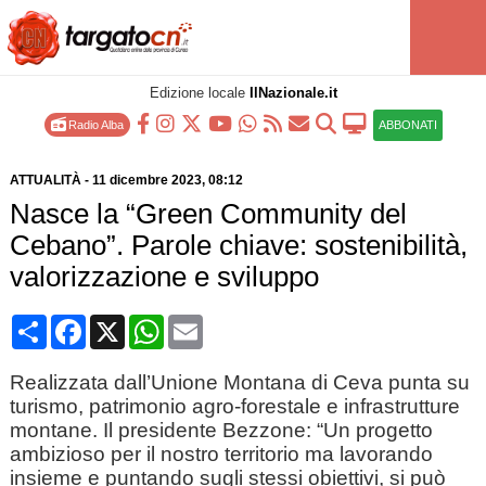
Edizione locale
IlNazionale.it
Radio Alba
ABBONATI
ATTUALITÀ
-
11 dicembre 2023
, 08:12
Nasce la “Green Community del
Cebano”. Parole chiave: sostenibilità,
valorizzazione e sviluppo
Condividi
Facebook
X
WhatsApp
Email
Realizzata dall’Unione Montana di Ceva punta su
turismo, patrimonio agro-forestale e infrastrutture
montane. Il presidente Bezzone: “Un progetto
ambizioso per il nostro territorio ma lavorando
insieme e puntando sugli stessi obiettivi, si può