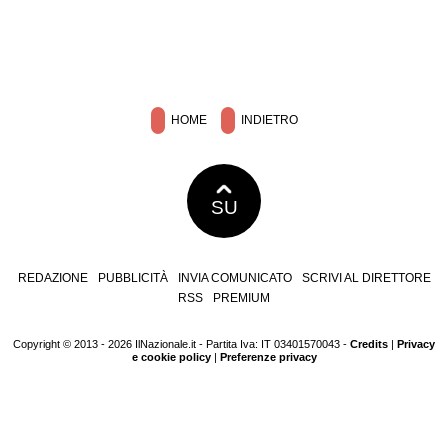
HOME
INDIETRO
SU
REDAZIONE
PUBBLICITÀ
INVIA COMUNICATO
SCRIVI AL DIRETTORE
RSS
PREMIUM
Copyright © 2013 - 2026 IlNazionale.it - Partita Iva: IT 03401570043 -
Credits
|
Privacy
e cookie policy
|
Preferenze privacy