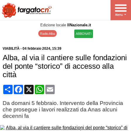
Edizione locale
IlNazionale.it
Radio Alba
ABBONATI
VIABILITÀ
-
04 febbraio 2024
, 15:39
Alba, al via il cantiere sulle fondazioni
del ponte “storico” di accesso alla
città
Condividi
Facebook
X
WhatsApp
Email
Da domani 5 febbraio. Intervento della Provincia
che prosegue i lavori realizzati da Anas alcuni
decenni fa