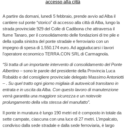
A partire da domani, lunedì 5 febbraio, prende avvio ad Alba il
cantiere sul ponte “storico” di accesso alla città di Alba, lungo la
strada provinciale 929 del Colle di Cadibona che attraversa il
fiume Tanaro, per il consolidamento delle fondazioni di tre pile e
della spalla sinistra del ponte stradale e ferroviario con un
impegno di spesa di 1.550.174 euro. Ad aggiuducarsi i lavori
l'operatore economico TERRA.CON SRL di Carmagnola.
“Si tratta di un importante intervento di consolidamento del Ponte
Albertino
– sono le parole del presidente della Provincia Luca
Robaldo e del consigliere provinciale delegato Massimo Antoniotti
– .
Su quel tratto ogni giorno migliaia di autoveicoli transitano in
entrata e in uscita da Alba. Con questo lavoro di manutenzione
verrà garantita una maggiore sicurezza e un notevole
prolungamento della vita stessa del manufatto”.
Il ponte in muratura è lungo 190 metri ed è composto in totale da
sette campate, ciascuna con una luce di 27 metri. L’impalcato,
condiviso dalla sede stradale e dalla sede ferroviaria, è largo