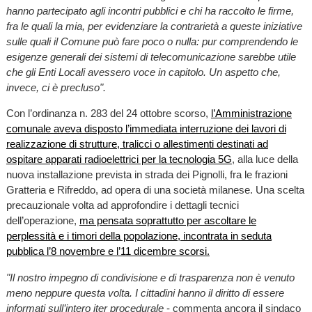
hanno partecipato agli incontri pubblici e chi ha raccolto le firme,
fra le quali la mia, per evidenziare la contrarietà a queste iniziative
sulle quali il Comune può fare poco o nulla: pur comprendendo le
esigenze generali dei sistemi di telecomunicazione sarebbe utile
che gli Enti Locali avessero voce in capitolo. Un aspetto che,
invece, ci è precluso".
Con l’ordinanza n. 283 del 24 ottobre scorso,
l’Amministrazione
comunale aveva disposto l’immediata interruzione dei lavori di
realizzazione di strutture, tralicci o allestimenti destinati ad
ospitare apparati radioelettrici per la tecnologia 5G
, alla luce della
nuova installazione prevista in strada dei Pignolli, fra le frazioni
Gratteria e Rifreddo, ad opera di una società milanese. Una scelta
precauzionale volta ad approfondire i dettagli tecnici
dell’operazione,
ma pensata soprattutto per ascoltare le
perplessità e i timori della popolazione, incontrata in seduta
pubblica l’8 novembre e l’11 dicembre scorsi.
"Il nostro impegno di condivisione e di trasparenza non è venuto
meno neppure questa volta. I cittadini hanno il diritto di essere
informati sull’intero iter procedurale
- commenta ancora il sindaco