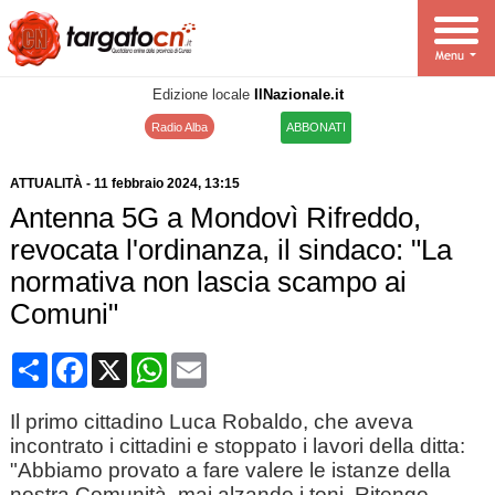
Edizione locale
IlNazionale.it
Radio Alba
ABBONATI
ATTUALITÀ
-
11 febbraio 2024
, 13:15
Antenna 5G a Mondovì Rifreddo,
revocata l'ordinanza, il sindaco: "La
normativa non lascia scampo ai
Comuni"
Condividi
Facebook
X
WhatsApp
Email
Il primo cittadino Luca Robaldo, che aveva
incontrato i cittadini e stoppato i lavori della ditta:
"Abbiamo provato a fare valere le istanze della
nostra Comunità, mai alzando i toni. Ritengo