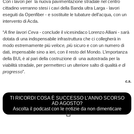
Con i lavori per la nuova pavimentazione stradale nel centro
cittadino verranno stesi i cavi della Banda ultra Larga - lavori
eseguiti da Openfiber - e sostituite le tubature dell’acqua, con un
intervento di Acda.
“
A
fine lavori Ceva -
conclude il vicesindaco Lorenzo Alliani
-
sar
à
dotata di una indispensabile infrastruttura che ci collegherà in
modo estremamente più
veloce, pi
ù sicuro e con un numero di
dati, impensabile sino a ieri, con il resto del Mondo. L’importanza
della BUL è al pari della costruzione di
una autostrada per la
viabilità stradale, per permetterci un ulteriore salto di qualità
e di
progresso
”.
c.s.
TI RICORDI COSA È SUCCESSO L’ANNO SCORSO
AD AGOSTO?
Ascolta il podcast con le notizie da non dimenticare