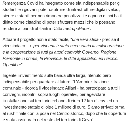
l’
emergenza Covid ha insegnato come sia indispensabile per gli
studenti e i giovani poter usufruire di infrastrutture digitali veloci,
sicure e stabili per non rimanere penalizzati e ognuno di noi ha il
diritto come cittadino di poter sfruttare mezzi che lo possano
rendere al pari di abitanti in Città
metropolitane
”.
Attuare il progetto non è stato facile, “
una vera sfida -
precisa il
vicesindaco
-,
e per vincerla è stata necessaria la collaborazione
e la cooperazione di tutti gli attori coinvolti: Governo, Regione
Piemonte in primis, la Provincia, le ditte appaltatrici ed i tecnici
Openfiber
”.
Ingente l’investimento sulla banda ultra larga, ritenuto però
indispensabile per guardare al futuro. “L’Amministrazione
comunale - ricorda il vicesindaco Alliani - ha partecipato a tutti i
convegni, incontri, sopralluoghi operativi, per agevolare
l’installazione sul territorio cebano di circa 12 km di cavi ed un
investimento statale di oltre 1 milione di euro. Siamo arrivati ormai
al rush finale con la posa nel Centro storico, dopo che la copertura
è stata assicurata nel resto del territorio di Ceva”.