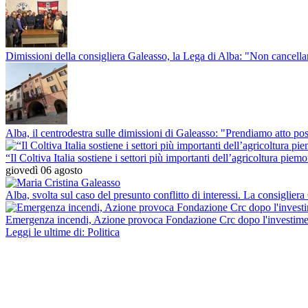
Dimissioni della consigliera Galeasso, la Lega di Alba: "Non cancella
Alba, il centrodestra sulle dimissioni di Galeasso: "Prendiamo atto po
“Il Coltiva Italia sostiene i settori più importanti dell’agricoltura piem
giovedì 06 agosto
Alba, svolta sul caso del presunto conflitto di interessi. La consigliera
Emergenza incendi, Azione provoca Fondazione Crc dopo l'investimento 
Leggi le ultime di: Politica