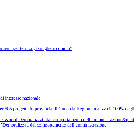
menti per territori, famiglie e comuni"
di interesse nazionale"
er 585 progetti: in provincia di Cuneo la Regione realizza il 100% degli 
 "Demoralizzati dal comportamento dell’amministrazione"