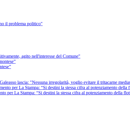
no il problema politico"
sitivamente, agito nell'interesse del Comune"
ontese”
 Galeasso lascia: "Nessuna irregolarità, voglio evitare il tritacarne media
per La Stampa: “Si destini la stessa cifra al potenziamento della flot