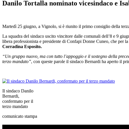
Danilo Tortalla nominato vicesindaco e Isa
Martedì 25 giugno, a Vignolo, si è riunito il primo consiglio della ter
La squadra del sindaco uscito vincitore dalle comunali dell’8 e 9 giu
libera professionista e presidente di Confapi Donne Cuneo, che per la 
Corradina
Esposito.
“Un gruppo nuovo, ma con tutto l’appoggio e il sostegno della precede
terzo mandato”
, con queste parole il sindaco Bernardi ha aperto il pr
Il sindaco Danilo
Bernardi,
confermato per il
terzo mandato
comunicato stampa
TI RICORDI COSA È SUCCESSO L’ANNO SCOR