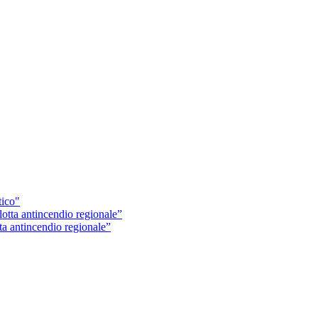
tico"
ta antincendio regionale”