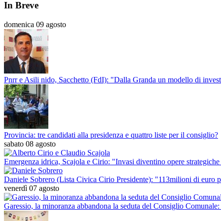
In Breve
domenica 09 agosto
Pnrr e Asili nido, Sacchetto (FdI): "Dalla Granda un modello di investi
Provincia: tre candidati alla presidenza e quattro liste per il consiglio?
sabato 08 agosto
Emergenza idrica, Scajola e Cirio: "Invasi diventino opere strategiche 
Daniele Sobrero (Lista Civica Cirio Presidente): "113milioni di euro p
venerdì 07 agosto
Garessio, la minoranza abbandona la seduta del Consiglio Comunale: