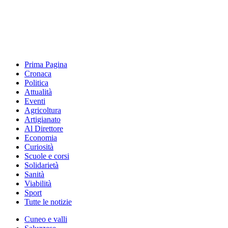
Prima Pagina
Cronaca
Politica
Attualità
Eventi
Agricoltura
Artigianato
Al Direttore
Economia
Curiosità
Scuole e corsi
Solidarietà
Sanità
Viabilità
Sport
Tutte le notizie
Cuneo e valli