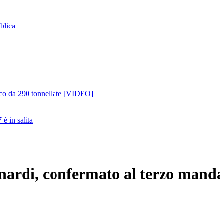
blica
lico da 290 tonnellate [VIDEO]
è in salita
rnardi, confermato al terzo mand