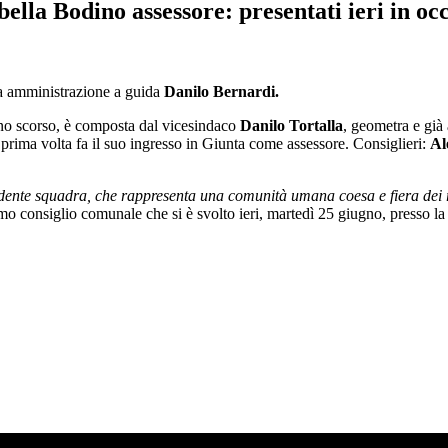
bella Bodino assessore: presentati ieri in o
za amministrazione a guida
Danilo Bernardi.
gno scorso, è composta dal vicesindaco
Danilo Tortalla
, geometra e già
prima volta fa il suo ingresso in Giunta come assessore. Consiglieri:
Al
nte squadra, che rappresenta una comunità umana coesa e fiera dei risul
imo consiglio comunale che si è svolto ieri, martedì 25 giugno, presso l
SO AD AGOSTO?