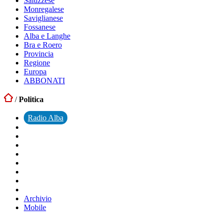
Saluzzese
Monregalese
Saviglianese
Fossanese
Alba e Langhe
Bra e Roero
Provincia
Regione
Europa
ABBONATI
/
Politica
Radio Alba
Archivio
Mobile