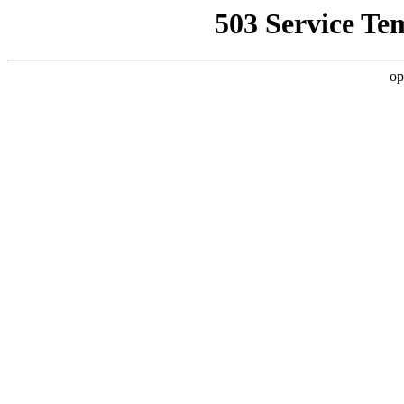
503 Service Te
op