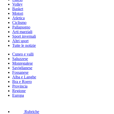
Volley
Basket
Motori
Atletica
Ciclismo
Pallapugno
Arti marziali
Sport invernali
Altri sport
Tutte le notizie
Cuneo e valli
Saluzzese
Monregalese
Saviglianese
Fossanese
Alba e Langhe
Bra e Roero
Provincia
Regione
Europa
Rubriche