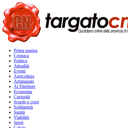
Prima pagina
Cronaca
Politica
Attualità
Eventi
Agricoltura
Artigianato
Al Direttore
Economia
Curiosità
Scuole e corsi
Solidarietà
Sanità
Viabilità
Sport
Calcio