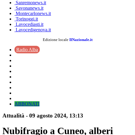
Sanremonews.it
Savonanews.it
Montecarlonews.it
Torinoggi.it
Lavocediasti.it
Lavocedigenova.it
Edizione locale
IlNazionale.it
Radio Alba
ABBONATI
Attualità
-
09 agosto 2024
, 13:13
Nubifragio a Cuneo, alberi