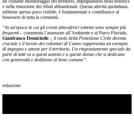
un costante monitoraggio del territorio, impegnandosi nella bonifica
e nella rimozione dei rifiuti abbandonati. Questa attività quotidiana,
sebbene spesso poco visibile, è fondamentale e contribuisce al
benessere di tutta la comunità.
“In un'epoca in cui gli eventi atmosferici estremi sono sempre più
frequenti
– commenta l’assessore all’Ambiente e al Parco Fluviale,
Gianfranco Demichelis
-
, il ruolo della Protezione Civile diventa
cruciale e il lavoro dei volontari di Cuneo rappresenta un esempio
di impegno e amore per il territorio. Un ringraziamento speciale da
parte di tutti va a questi uomini e a queste donne che si dedicano
con generosità e dedizione al bene comune”.
redazione
TI RICORDI COSA È SUCCESSO L’ANNO
SCORSO AD AGOSTO?
Ascolta il podcast con le notizie da non dimenticare