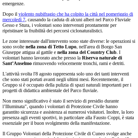
emergenze.
Dopo il
violento nubifragio che ha colpito la città nel pomeriggio di
mercoledì 7
, causando la caduta di alcuni alberi nel Parco Fluviale
Gesso e Stura, i volontari sono intervenuti prontamente per
ripristinare la fruibilità dei percorsi ciclonaturalistici.
Le zone interessate dall'intervento sono state diverse: le operazioni si
sono svolte
nella zona di Tetto Lupo
, nell'area di Borgo San
Giuseppe attigua al gattile e
nella zona del Country Club
. I
volontari hanno lavorato anche presso la
Riserva naturale di
Sant’Anselmo
rimuovendo velocemente tronchi, rami e detriti.
L'attività svolta l'8 agosto rappresenta solo uno dei tanti interventi
che sono stati portati avanti negli ultimi mesi. Recentemente, il
Gruppo si è occupato della pulizia di spazi naturali importanti per i
progetti di didattica ambientale del Parco fluviale.
Non meno significativo è stato il servizio di presidio durante
l’Illuminata", quando i volontari di Protezione Civile hanno
garantito sicurezza e assistenza ai numerosi visitatori. Inoltre, la loro
presenza agli eventi sportivi, in particolare alla Fausto Coppi, è stata
essenziale per il buon svolgimento della manifestazione.
Il Gruppo Volontari della Protezione Civile di Cuneo svolge anche