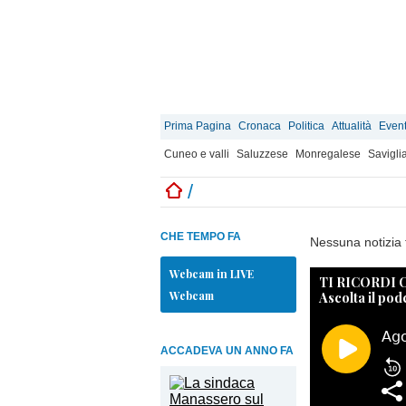
Prima Pagina
Cronaca
Politica
Attualità
Event
Cuneo e valli
Saluzzese
Monregalese
Savigli
/
CHE TEMPO FA
Nessuna notizia 
Webcam in LIVE
TI RICORDI
Webcam
Ascolta il pod
ACCADEVA UN ANNO FA