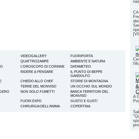
nas
CA
Fr
dec
Ser
rip
[V
VIDEOGALLERY
FUORIPORTA
Cev
QUATTROZAMPE
AMBIENTE E NATURA
l'i
TO
L'OROSCOPO DI CORINNE
DATAMETEO
RIDERE & PENSARE
IL PUNTO DI BEPPE
GANDOLFO
E
CHIEDO ALLO CHEF
STORIE DI MONTAGNA
TERRE DEL MONVISO
UN OCCHIO SUL MONDO
GGERO
NON SOLO FUMETTI
BANCA TERRITORI DEL
MONVISO
A G
Pro
FUORI EXPO
GUSTO E GUSTI
CHIRURGIA DELL'ANIMA
COPERTINA
Sa
"Q
spa
pr