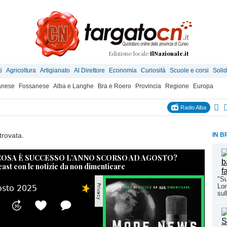
Edizione locale
IlNazionale.it
i
Agricoltura
Artigianato
Al Direttore
Economia
Curiosità
Scuole e corsi
Solid
anese
Fossanese
Alba e Langhe
Bra e Roero
Provincia
Regione
Europa
Radio Alba
trovata.
IN B
 COSA È SUCCESSO L’ANNO SCORSO AD AGOSTO?
cast con le notizie da non dimenticare
"Su
Lor
sul