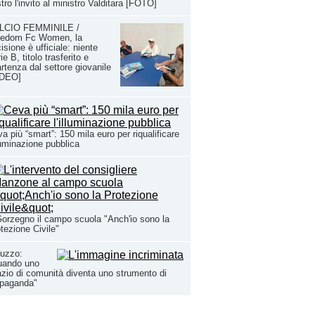
tro l'invito al ministro Valditara [FOTO]
LCIO FEMMINILE /
eedom Fc Women, la
isione è ufficiale: niente
ie B, titolo trasferito e
artenza dal settore giovanile
IDEO]
a più “smart”: 150 mila euro per riqualificare
lluminazione pubblica
orzegno il campo scuola "Anch'io sono la
tezione Civile"
luzzo:
uando uno
zio di comunità diventa uno strumento di
opaganda"