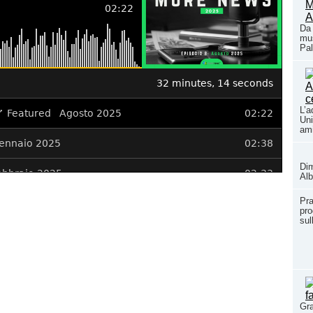
Da 
mus
Pal
L’a
Uni
ami
Dim
Alb
Pra
pro
sul
Gra