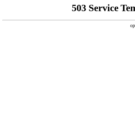
503 Service Te
op