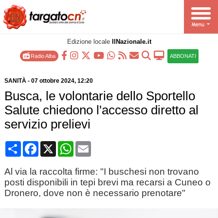
Edizione locale
IlNazionale.it
Radio Alba
ABBONATI
SANITÀ
-
07 ottobre 2024
, 12:20
Busca, le volontarie dello Sportello
Salute chiedono l'accesso diretto al
servizio prelievi
Condividi
Facebook
X
WhatsApp
Email
Al via la raccolta firme: "I buschesi non trovano
posti disponibili in tepi brevi ma recarsi a Cuneo o
Dronero, dove non è necessario prenotare"