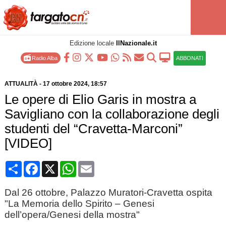
Edizione locale
IlNazionale.it
Radio Alba
ABBONATI
ATTUALITÀ
-
17 ottobre 2024
, 18:57
Le opere di Elio Garis in mostra a
Savigliano con la collaborazione degli
studenti del “Cravetta-Marconi”
[VIDEO]
Condividi
Facebook
X
WhatsApp
Email
Dal 26 ottobre, Palazzo Muratori-Cravetta ospita
"La Memoria dello Spirito – Genesi
dell’opera/Genesi della mostra"