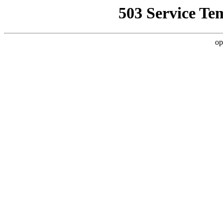
503 Service Te
op